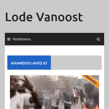
Ga
naar
Lode Vanoost
de
inhoud
Hoofdmenu
AHAMDOU AHIDJO