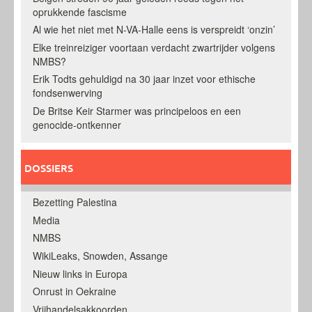
oprukkende fascisme
Al wie het niet met N-VA-Halle eens is verspreidt ‘onzin’
Elke treinreiziger voortaan verdacht zwartrijder volgens
NMBS?
Erik Todts gehuldigd na 30 jaar inzet voor ethische
fondsenwerving
De Britse Keir Starmer was principeloos en een
genocide-ontkenner
DOSSIERS
Bezetting Palestina
Media
NMBS
WikiLeaks, Snowden, Assange
Nieuw links in Europa
Onrust in Oekraine
Vrijhandelsakkoorden