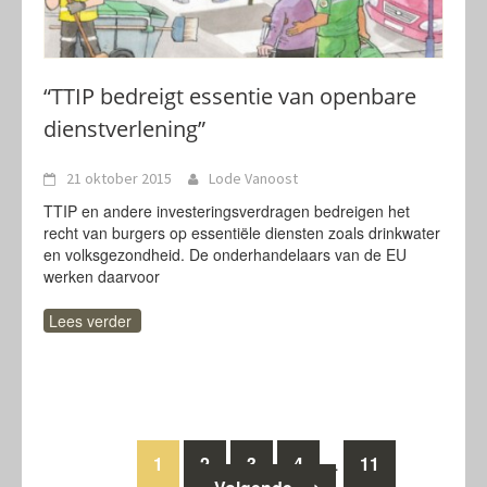
“TTIP bedreigt essentie van openbare
dienstverlening”
21 oktober 2015
Lode Vanoost
TTIP en andere investeringsverdragen bedreigen het
recht van burgers op essentiële diensten zoals drinkwater
en volksgezondheid. De onderhandelaars van de EU
werken daarvoor
Lees verder
Berichten
1
2
3
4
11
…