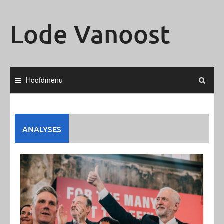
Ga
naar
Lode Vanoost
de
inhoud
Hoofdmenu
ANALYSES