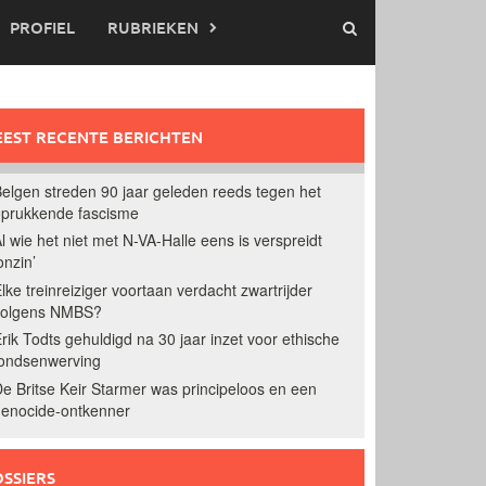
PROFIEL
RUBRIEKEN
EST RECENTE BERICHTEN
elgen streden 90 jaar geleden reeds tegen het
prukkende fascisme
l wie het niet met N-VA-Halle eens is verspreidt
onzin’
lke treinreiziger voortaan verdacht zwartrijder
volgens NMBS?
rik Todts gehuldigd na 30 jaar inzet voor ethische
ondsenwerving
e Britse Keir Starmer was principeloos en een
enocide-ontkenner
SSIERS