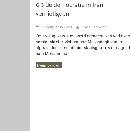
GB de democratie in Iran
vernietigden
16 augustus 2023
Lode Vanoost
Op 15 augustus 1953 werd democratisch verkozen
eerste minister Mohammad Mossadegh van Iran
afgezet door een militaire staatsgreep, vier dagen l
nam Mohammad
Lees verder