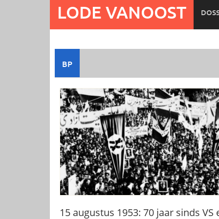
Ga
LODE VANOOST
DOSS
naar
de
inhoud
BP
15 augustus 1953: 70 jaar sinds VS 