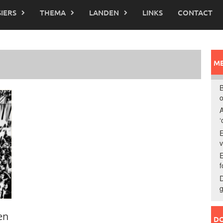
IERS
THEMA
LANDEN
LINKS
CONTACT
ME
B
o
A
‘
E
E
f
D
g
en
DO