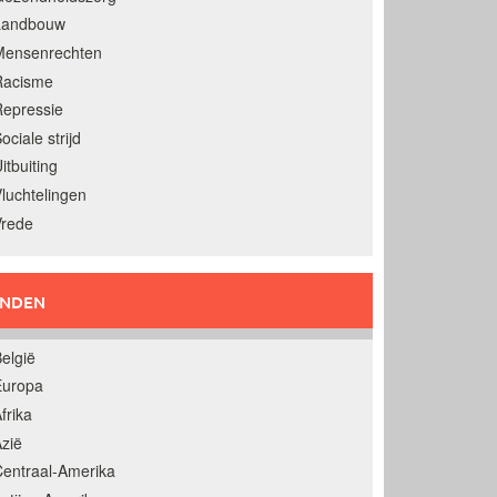
Landbouw
Mensenrechten
Racisme
epressie
ociale strijd
itbuiting
luchtelingen
Vrede
ANDEN
elgië
Europa
frika
zië
entraal-Amerika