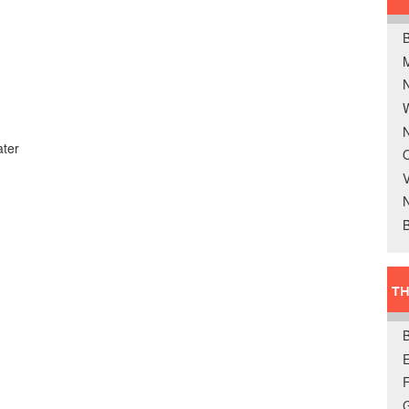
B
W
N
ater
O
V
B
TH
E