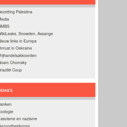
ezetting Palestina
Media
NMBS
ikiLeaks, Snowden, Assange
ieuw links in Europa
nrust in Oekraine
rijhandelsakkoorden
Noam Chomsky
razilië Coup
EMA’S
Banken
cologie
Fascisme en nazisme
Gezondheidszorg