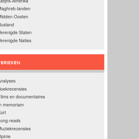
atijns-Amerika
Maghreb-landen
Midden-Oosten
Rusland
erenigde Staten
erenigde Naties
BRIEKEN
nalyses
oekrecensies
ilms en documentaires
In memoriam
ort
Long-reads
uziekrecensies
pinie