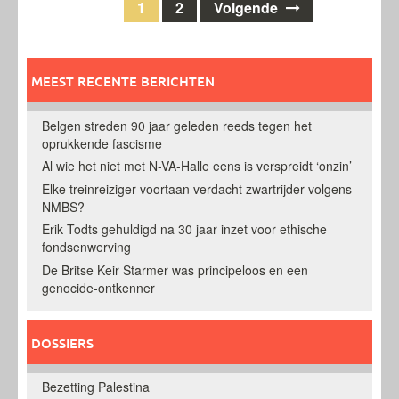
Berichten
1
2
Volgende
navigatie
MEEST RECENTE BERICHTEN
Belgen streden 90 jaar geleden reeds tegen het
oprukkende fascisme
Al wie het niet met N-VA-Halle eens is verspreidt ‘onzin’
Elke treinreiziger voortaan verdacht zwartrijder volgens
NMBS?
Erik Todts gehuldigd na 30 jaar inzet voor ethische
fondsenwerving
De Britse Keir Starmer was principeloos en een
genocide-ontkenner
DOSSIERS
Bezetting Palestina