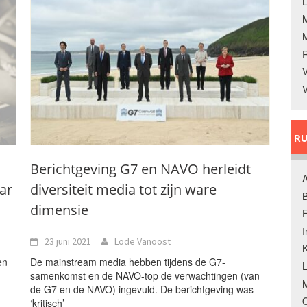
L
V
V
RU
Berichtgeving G7 en NAVO herleidt
A
ar
diversiteit media tot zijn ware
B
dimensie
F
23 juni 2021
Lode Vanoost
K
en
De mainstream media hebben tijdens de G7-
samenkomst en de NAVO-top de verwachtingen (van
M
de G7 en de NAVO) ingevuld. De berichtgeving was
O
‘kritisch’