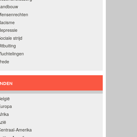
Landbouw
Mensenrechten
Racisme
epressie
ociale strijd
itbuiting
luchtelingen
Vrede
ANDEN
elgië
Europa
frika
zië
entraal-Amerika