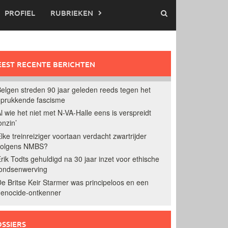
PROFIEL
RUBRIEKEN
EST RECENTE BERICHTEN
elgen streden 90 jaar geleden reeds tegen het
prukkende fascisme
l wie het niet met N-VA-Halle eens is verspreidt
onzin’
lke treinreiziger voortaan verdacht zwartrijder
volgens NMBS?
rik Todts gehuldigd na 30 jaar inzet voor ethische
ondsenwerving
e Britse Keir Starmer was principeloos en een
enocide-ontkenner
SSIERS