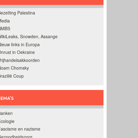
ezetting Palestina
Media
NMBS
ikiLeaks, Snowden, Assange
ieuw links in Europa
nrust in Oekraine
rijhandelsakkoorden
Noam Chomsky
razilië Coup
EMA’S
Banken
cologie
Fascisme en nazisme
Gezondheidszorg