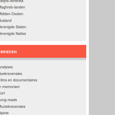
atijns-Amerika
Maghreb-landen
Midden-Oosten
Rusland
erenigde Staten
erenigde Naties
BRIEKEN
nalyses
oekrecensies
ilms en documentaires
In memoriam
ort
Long-reads
uziekrecensies
pinie