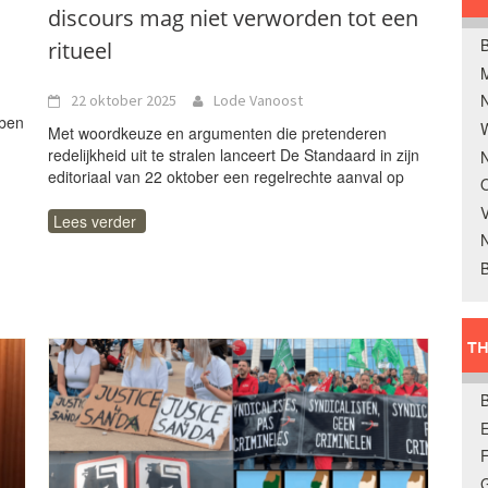
discours mag niet verworden tot een
B
ritueel
22 oktober 2025
Lode Vanoost
bben
W
Met woordkeuze en argumenten die pretenderen
redelijkheid uit te stralen lanceert De Standaard in zijn
N
editoriaal van 22 oktober een regelrechte aanval op
O
V
Lees verder
B
TH
E