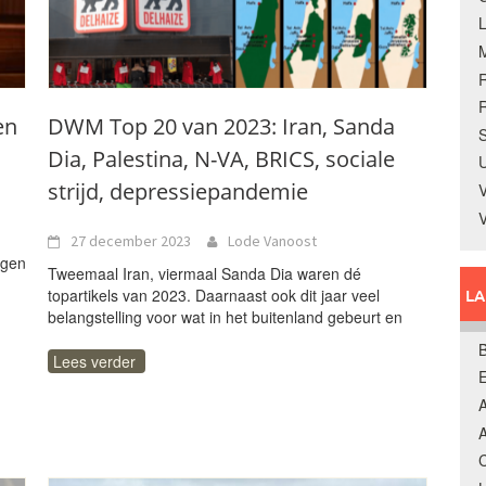
R
en
DWM Top 20 van 2023: Iran, Sanda
S
Dia, Palestina, N-VA, BRICS, sociale
U
strijd, depressiepandemie
V
27 december 2023
Lode Vanoost
eigen
Tweemaal Iran, viermaal Sanda Dia waren dé
topartikels van 2023. Daarnaast ook dit jaar veel
L
belangstelling voor wat in het buitenland gebeurt en
B
Lees verder
A
A
C