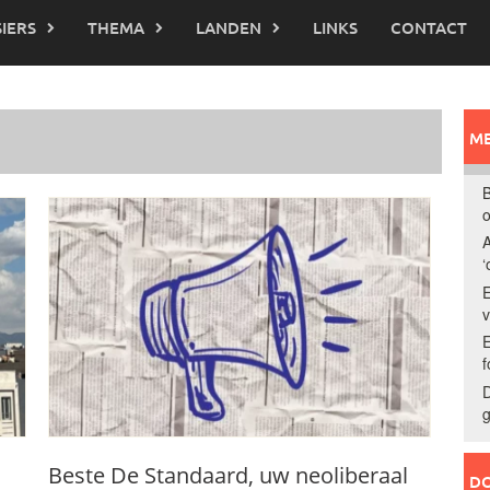
IERS
THEMA
LANDEN
LINKS
CONTACT
ME
B
o
A
‘
E
E
f
D
g
Beste De Standaard, uw neoliberaal
DO