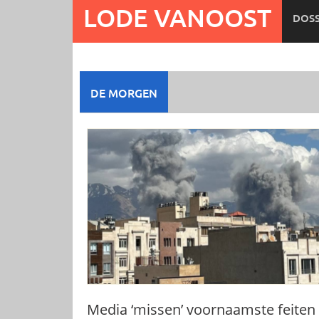
Ga
LODE VANOOST
DOSS
naar
de
inhoud
DE MORGEN
Media ‘missen’ voornaamste feiten