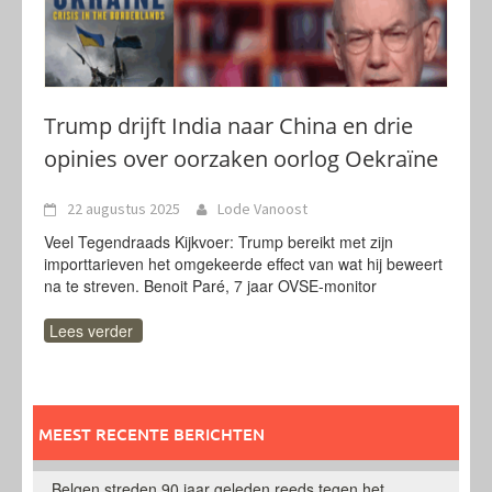
Trump drijft India naar China en drie
opinies over oorzaken oorlog Oekraïne
22 augustus 2025
Lode Vanoost
Veel Tegendraads Kijkvoer: Trump bereikt met zijn
importtarieven het omgekeerde effect van wat hij beweert
na te streven. Benoit Paré, 7 jaar OVSE-monitor
Lees verder
MEEST RECENTE BERICHTEN
Belgen streden 90 jaar geleden reeds tegen het