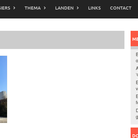
IERS
THEMA
LANDEN
LINKS
CONTACT
ME
B
o
A
‘
E
E
f
D
g
DO