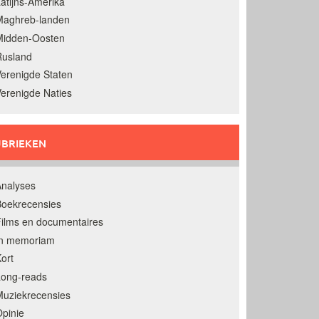
atijns-Amerika
Maghreb-landen
Midden-Oosten
Rusland
erenigde Staten
erenigde Naties
BRIEKEN
nalyses
oekrecensies
ilms en documentaires
In memoriam
ort
Long-reads
uziekrecensies
pinie