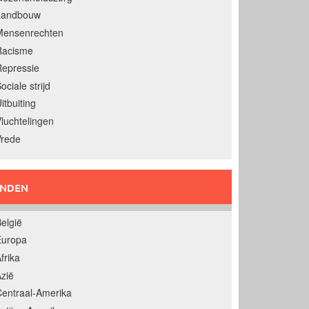
Landbouw
Mensenrechten
Racisme
epressie
ociale strijd
itbuiting
luchtelingen
Vrede
ANDEN
elgië
Europa
frika
zië
entraal-Amerika