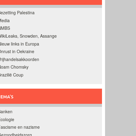
ezetting Palestina
Media
NMBS
ikiLeaks, Snowden, Assange
ieuw links in Europa
nrust in Oekraine
rijhandelsakkoorden
Noam Chomsky
razilië Coup
EMA’S
Banken
cologie
Fascisme en nazisme
Gezondheidszorg