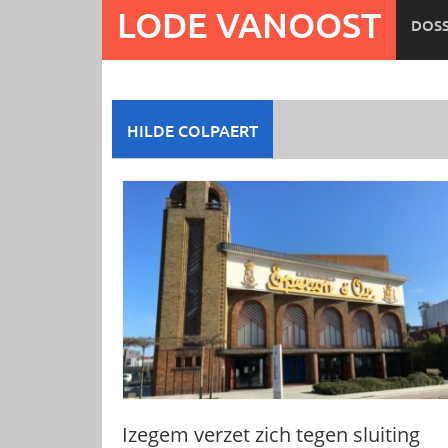
Ga
LODE VANOOST
DOSS
naar
de
inhoud
HILDE COLPAERT
Izegem verzet zich tegen sluiting