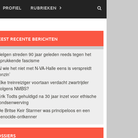
PROFIEL
RUBRIEKEN
EST RECENTE BERICHTEN
elgen streden 90 jaar geleden reeds tegen het
prukkende fascisme
l wie het niet met N-VA-Halle eens is verspreidt
onzin’
lke treinreiziger voortaan verdacht zwartrijder
volgens NMBS?
rik Todts gehuldigd na 30 jaar inzet voor ethische
ondsenwerving
e Britse Keir Starmer was principeloos en een
enocide-ontkenner
SSIERS