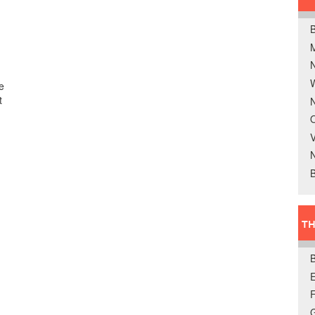
B
W
e
t
N
O
V
B
TH
E