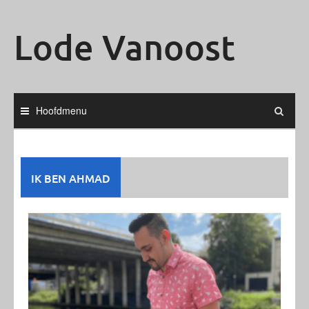
Ga
naar
Lode Vanoost
de
inhoud
Hoofdmenu
IK BEN AHMAD