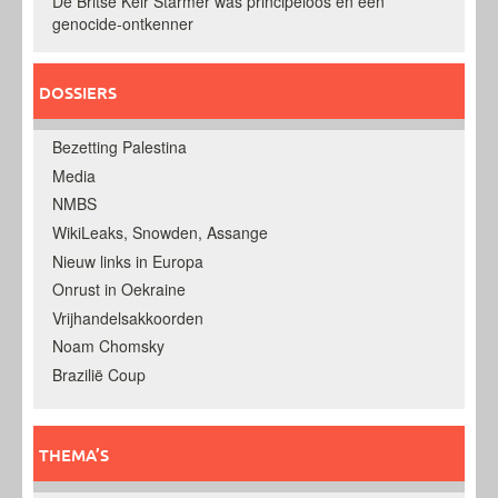
De Britse Keir Starmer was principeloos en een
genocide-ontkenner
DOSSIERS
Bezetting Palestina
Media
NMBS
WikiLeaks, Snowden, Assange
Nieuw links in Europa
Onrust in Oekraine
Vrijhandelsakkoorden
Noam Chomsky
Brazilië Coup
THEMA’S