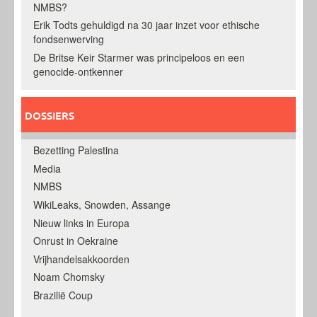
NMBS?
Erik Todts gehuldigd na 30 jaar inzet voor ethische
fondsenwerving
De Britse Keir Starmer was principeloos en een
genocide-ontkenner
DOSSIERS
Bezetting Palestina
Media
NMBS
WikiLeaks, Snowden, Assange
Nieuw links in Europa
Onrust in Oekraine
Vrijhandelsakkoorden
Noam Chomsky
Brazilië Coup