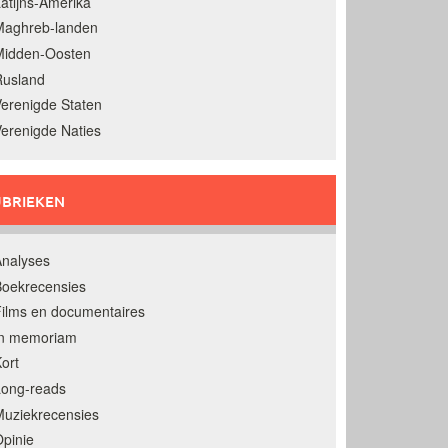
atijns-Amerika
Maghreb-landen
Midden-Oosten
Rusland
erenigde Staten
erenigde Naties
BRIEKEN
nalyses
oekrecensies
ilms en documentaires
In memoriam
ort
Long-reads
uziekrecensies
pinie