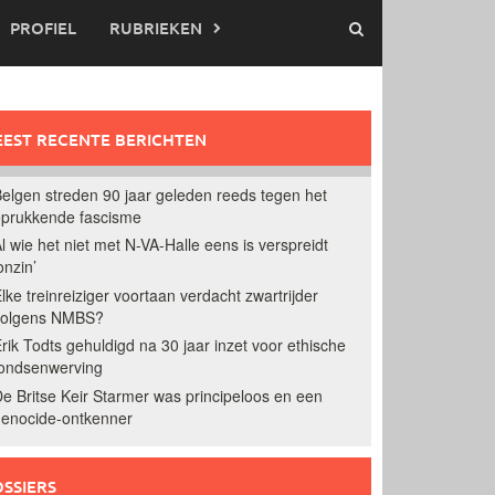
PROFIEL
RUBRIEKEN
EST RECENTE BERICHTEN
elgen streden 90 jaar geleden reeds tegen het
prukkende fascisme
l wie het niet met N-VA-Halle eens is verspreidt
onzin’
lke treinreiziger voortaan verdacht zwartrijder
volgens NMBS?
rik Todts gehuldigd na 30 jaar inzet voor ethische
ondsenwerving
e Britse Keir Starmer was principeloos en een
enocide-ontkenner
SSIERS