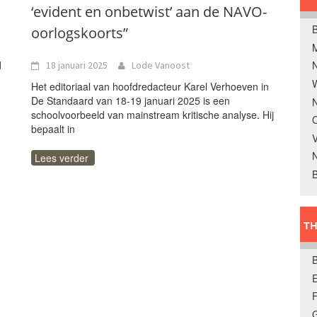
‘evident en onbetwist’ aan de NAVO-
B
oorlogskoorts”
d
18 januari 2025
Lode Vanoost
W
Het editoriaal van hoofdredacteur Karel Verhoeven in
De Standaard van 18-19 januari 2025 is een
N
schoolvoorbeeld van mainstream kritische analyse. Hij
O
bepaalt in
V
Lees verder
B
TH
E