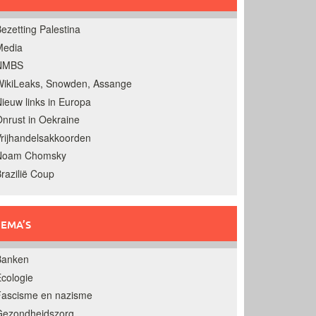
ezetting Palestina
Media
NMBS
ikiLeaks, Snowden, Assange
ieuw links in Europa
nrust in Oekraine
rijhandelsakkoorden
Noam Chomsky
razilië Coup
EMA’S
Banken
cologie
Fascisme en nazisme
Gezondheidszorg