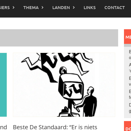
IERS
THEMA
LANDEN
LINKS
CONTACT
ME
B
o
A
‘
E
E
f
D
g
and
Beste De Standaard: “Er is niets
DO