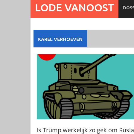
Ga
LODE VANOOST
DOSS
naar
de
inhoud
KAREL VERHOEVEN
Is Trump werkelijk zo gek om Rusl