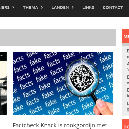
IERS
THEMA
LANDEN
LINKS
CONTACT
ME
B
o
A
‘
E
E
f
D
g
Factcheck Knack is rookgordijn met
DO