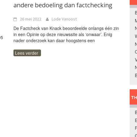
andere bedoeling dan factchecking
B
26 mei 2022
Lode Vanoost
De Factcheck van Knack beoordeelde onlangs één zin
in een Opinie op deze nieuwssite als ‘onwaar’. Enig
W
95
nader onderzoek kan daar hoogstens een
N
O
Lees verder
V
B
TH
E