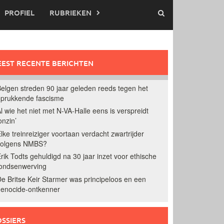
PROFIEL
RUBRIEKEN
EST RECENTE BERICHTEN
elgen streden 90 jaar geleden reeds tegen het
prukkende fascisme
l wie het niet met N-VA-Halle eens is verspreidt
onzin’
lke treinreiziger voortaan verdacht zwartrijder
volgens NMBS?
rik Todts gehuldigd na 30 jaar inzet voor ethische
ondsenwerving
e Britse Keir Starmer was principeloos en een
enocide-ontkenner
SSIERS