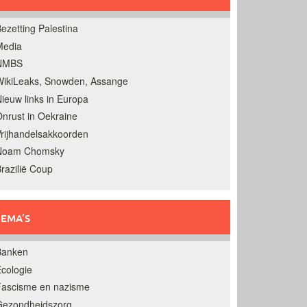
ezetting Palestina
Media
NMBS
ikiLeaks, Snowden, Assange
ieuw links in Europa
nrust in Oekraine
rijhandelsakkoorden
Noam Chomsky
razilië Coup
EMA’S
Banken
cologie
Fascisme en nazisme
Gezondheidszorg