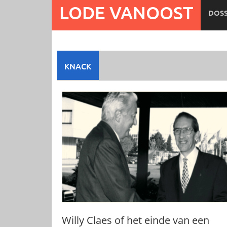
Ga
LODE VANOOST
DOSS
naar
de
inhoud
KNACK
Willy Claes of het einde van een