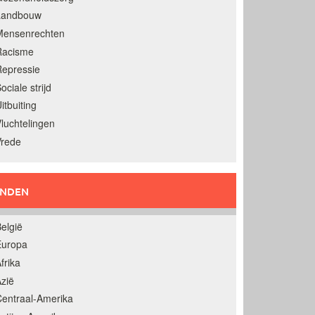
Landbouw
Mensenrechten
Racisme
epressie
ociale strijd
itbuiting
luchtelingen
Vrede
ANDEN
elgië
Europa
frika
zië
entraal-Amerika