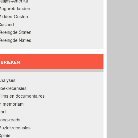
atijns-Amerika
Maghreb-landen
Midden-Oosten
Rusland
erenigde Staten
erenigde Naties
BRIEKEN
nalyses
oekrecensies
ilms en documentaires
In memoriam
ort
Long-reads
uziekrecensies
pinie