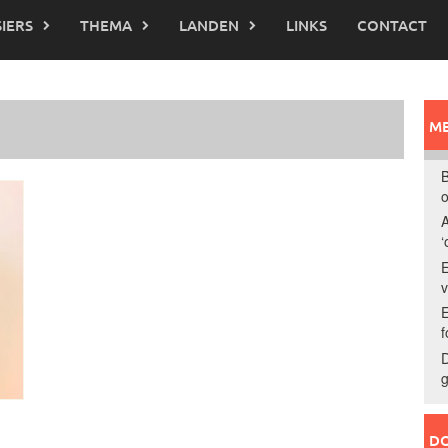
IERS
THEMA
LANDEN
LINKS
CONTACT
ME
B
o
A
‘
E
E
f
D
g
DO