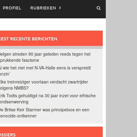
PROFIEL
RUBRIEKEN
EST RECENTE BERICHTEN
elgen streden 90 jaar geleden reeds tegen het
prukkende fascisme
l wie het niet met N-VA-Halle eens is verspreidt
onzin’
lke treinreiziger voortaan verdacht zwartrijder
volgens NMBS?
rik Todts gehuldigd na 30 jaar inzet voor ethische
ondsenwerving
e Britse Keir Starmer was principeloos en een
enocide-ontkenner
SSIERS