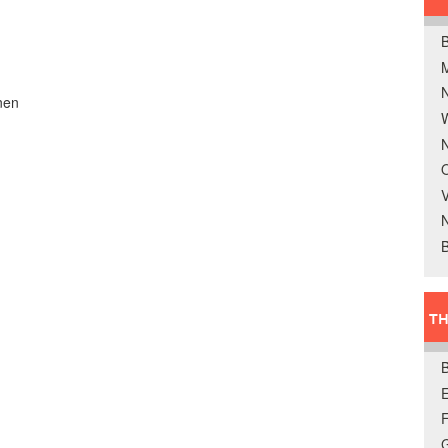
B
nen
W
N
O
V
B
TH
E