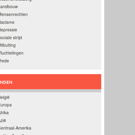
Landbouw
Mensenrechten
Racisme
epressie
ociale strijd
itbuiting
luchtelingen
Vrede
ANDEN
elgië
Europa
frika
zië
entraal-Amerika