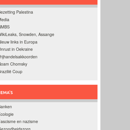
ezetting Palestina
Media
NMBS
ikiLeaks, Snowden, Assange
ieuw links in Europa
nrust in Oekraine
rijhandelsakkoorden
Noam Chomsky
razilië Coup
EMA’S
Banken
cologie
Fascisme en nazisme
Gezondheidszorg