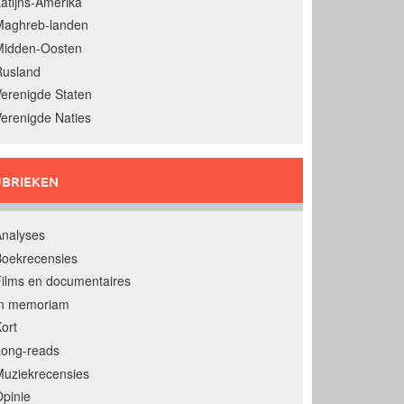
atijns-Amerika
Maghreb-landen
Midden-Oosten
Rusland
erenigde Staten
erenigde Naties
BRIEKEN
nalyses
oekrecensies
ilms en documentaires
In memoriam
ort
Long-reads
uziekrecensies
pinie