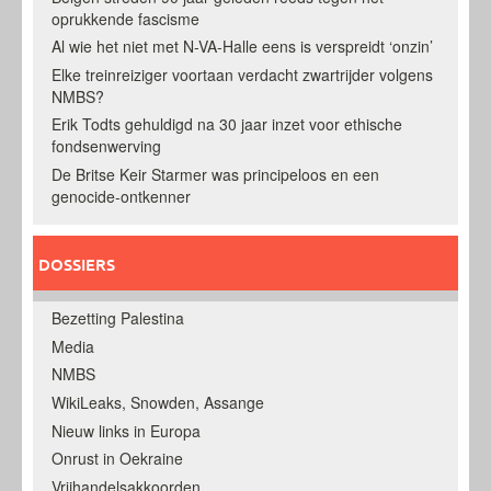
oprukkende fascisme
Al wie het niet met N-VA-Halle eens is verspreidt ‘onzin’
Elke treinreiziger voortaan verdacht zwartrijder volgens
NMBS?
Erik Todts gehuldigd na 30 jaar inzet voor ethische
fondsenwerving
De Britse Keir Starmer was principeloos en een
genocide-ontkenner
DOSSIERS
Bezetting Palestina
Media
NMBS
WikiLeaks, Snowden, Assange
Nieuw links in Europa
Onrust in Oekraine
Vrijhandelsakkoorden