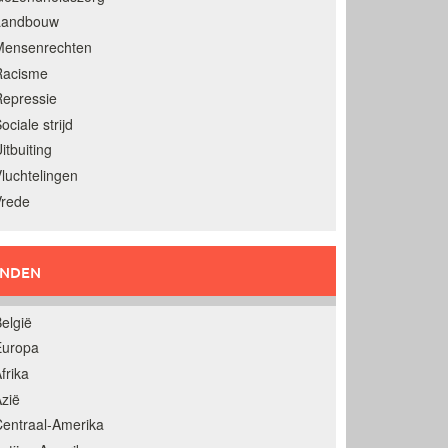
Landbouw
Mensenrechten
Racisme
epressie
ociale strijd
itbuiting
luchtelingen
Vrede
ANDEN
elgië
Europa
frika
zië
entraal-Amerika