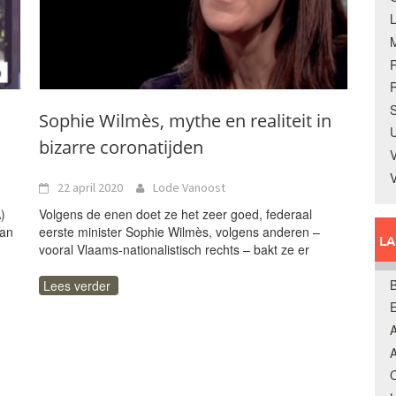
R
S
Sophie Wilmès, mythe en realiteit in
U
bizarre coronatijden
V
22 april 2020
Lode Vanoost
)
Volgens de enen doet ze het zeer goed, federaal
van
eerste minister Sophie Wilmès, volgens anderen –
L
vooral Vlaams-nationalistisch rechts – bakt ze er
B
Lees verder
A
A
C