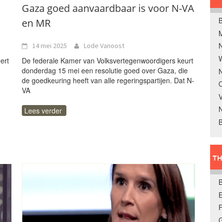
Gaza goed aanvaardbaar is voor N-VA
B
en MR
14 mei 2025
Lode Vanoost
W
ert
De federale Kamer van Volksvertegenwoordigers keurt
donderdag 15 mei een resolutie goed over Gaza, die
N
de goedkeuring heeft van alle regeringspartijen. Dat N-
O
VA
V
Lees verder
B
TH
E