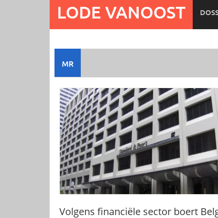
Ga
LODE VANOOST
DOSS
naar
de
inhoud
MR
Volgens financiële sector boert Bel