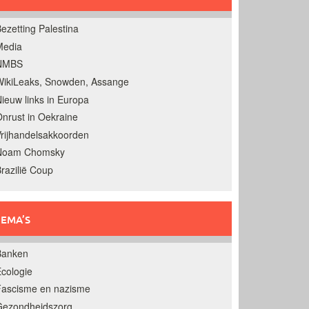
ezetting Palestina
Media
NMBS
ikiLeaks, Snowden, Assange
ieuw links in Europa
nrust in Oekraine
rijhandelsakkoorden
Noam Chomsky
razilië Coup
EMA’S
Banken
cologie
Fascisme en nazisme
Gezondheidszorg