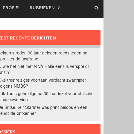
PROFIEL
RUBRIEKEN
EST RECENTE BERICHTEN
elgen streden 90 jaar geleden reeds tegen het
prukkende fascisme
l wie het niet met N-VA-Halle eens is verspreidt
onzin’
lke treinreiziger voortaan verdacht zwartrijder
volgens NMBS?
rik Todts gehuldigd na 30 jaar inzet voor ethische
ondsenwerving
e Britse Keir Starmer was principeloos en een
enocide-ontkenner
SSIERS