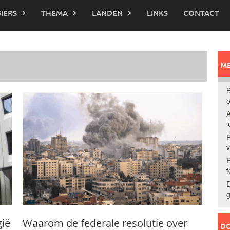
IERS
THEMA
LANDEN
LINKS
CONTACT
ME
B
o
A
‘
E
E
f
D
g
gië
Waarom de federale resolutie over
DO