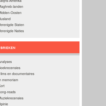
atijns-Amerika
Maghreb-landen
Midden-Oosten
Rusland
erenigde Staten
erenigde Naties
BRIEKEN
nalyses
oekrecensies
ilms en documentaires
In memoriam
ort
Long-reads
uziekrecensies
pinie