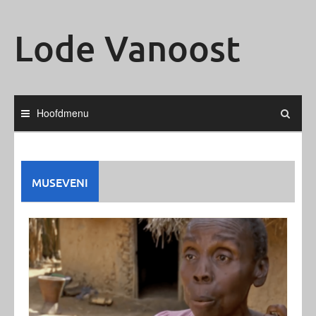
Ga
naar
Lode Vanoost
de
inhoud
Hoofdmenu
MUSEVENI