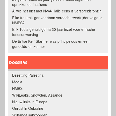
oprukkende fascisme
Al wie het niet met N-VA-Halle eens is verspreidt ‘onzin’
Elke treinreiziger voortaan verdacht zwartrijder volgens
NMBS?
Erik Todts gehuldigd na 30 jaar inzet voor ethische
fondsenwerving
De Britse Keir Starmer was principeloos en een
genocide-ontkenner
DOSSIERS
Bezetting Palestina
Media
NMBS
WikiLeaks, Snowden, Assange
Nieuw links in Europa
Onrust in Oekraine
Vrijhandelsakkoorden