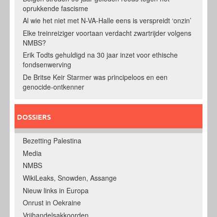
oprukkende fascisme
Al wie het niet met N-VA-Halle eens is verspreidt ‘onzin’
Elke treinreiziger voortaan verdacht zwartrijder volgens
NMBS?
Erik Todts gehuldigd na 30 jaar inzet voor ethische
fondsenwerving
De Britse Keir Starmer was principeloos en een
genocide-ontkenner
DOSSIERS
Bezetting Palestina
Media
NMBS
WikiLeaks, Snowden, Assange
Nieuw links in Europa
Onrust in Oekraine
Vrijhandelsakkoorden