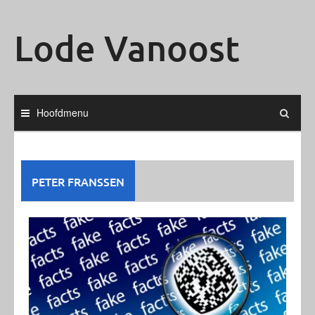
Ga
naar
Lode Vanoost
de
inhoud
Hoofdmenu
PETER FRANSSEN