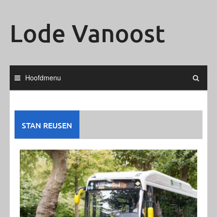
Ga
naar
Lode Vanoost
de
inhoud
Hoofdmenu
STAN REUSEN