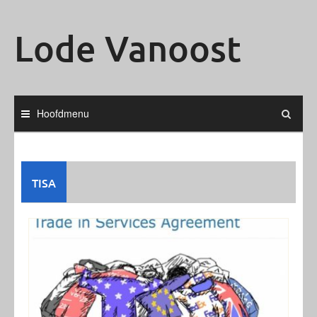
Ga
naar
Lode Vanoost
de
inhoud
Hoofdmenu
TISA