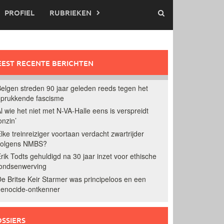
PROFIEL
RUBRIEKEN
EST RECENTE BERICHTEN
elgen streden 90 jaar geleden reeds tegen het
prukkende fascisme
l wie het niet met N-VA-Halle eens is verspreidt
onzin’
lke treinreiziger voortaan verdacht zwartrijder
volgens NMBS?
rik Todts gehuldigd na 30 jaar inzet voor ethische
ondsenwerving
e Britse Keir Starmer was principeloos en een
enocide-ontkenner
SSIERS