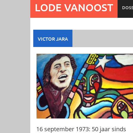
Ga
LODE VANOOST
DOSS
naar
de
inhoud
VICTOR JARA
16 september 1973: 50 jaar sinds