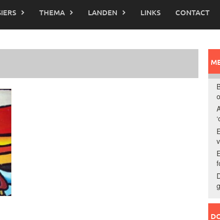
IERS
THEMA
LANDEN
LINKS
CONTACT
ME
B
o
A
‘
E
E
f
D
g
DO