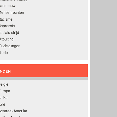
Landbouw
Mensenrechten
Racisme
epressie
ociale strijd
itbuiting
luchtelingen
Vrede
ANDEN
elgië
Europa
frika
zië
entraal-Amerika