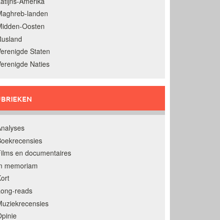
atijns-Amerika
Maghreb-landen
Midden-Oosten
Rusland
erenigde Staten
erenigde Naties
BRIEKEN
nalyses
oekrecensies
ilms en documentaires
In memoriam
ort
Long-reads
uziekrecensies
pinie