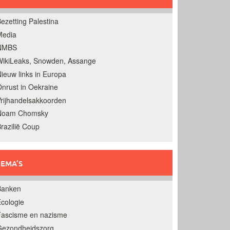
ezetting Palestina
Media
NMBS
ikiLeaks, Snowden, Assange
ieuw links in Europa
nrust in Oekraine
rijhandelsakkoorden
Noam Chomsky
razilië Coup
EMA’S
Banken
cologie
Fascisme en nazisme
Gezondheidszorg