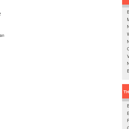
B
e
W
van
N
O
V
B
TH
E