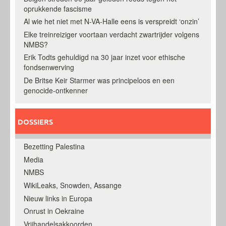
oprukkende fascisme
Al wie het niet met N-VA-Halle eens is verspreidt ‘onzin’
Elke treinreiziger voortaan verdacht zwartrijder volgens
NMBS?
Erik Todts gehuldigd na 30 jaar inzet voor ethische
fondsenwerving
De Britse Keir Starmer was principeloos en een
genocide-ontkenner
DOSSIERS
Bezetting Palestina
Media
NMBS
WikiLeaks, Snowden, Assange
Nieuw links in Europa
Onrust in Oekraine
Vrijhandelsakkoorden