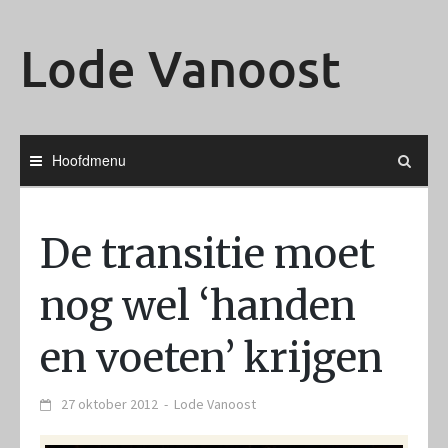
Ga
naar
Lode Vanoost
de
inhoud
Hoofdmenu
De transitie moet
nog wel ‘handen
en voeten’ krijgen
27 oktober 2012
-
Lode Vanoost