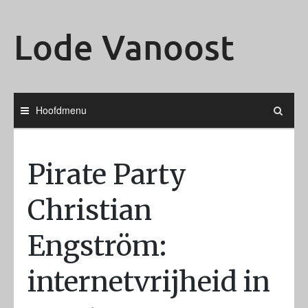
Ga
naar
Lode Vanoost
de
inhoud
Hoofdmenu
Pirate Party
Christian
Engström:
internetvrijheid in