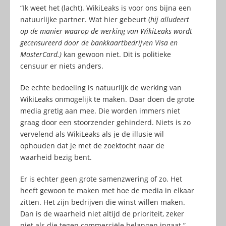
“Ik weet het (lacht). WikiLeaks is voor ons bijna een
natuurlijke partner. Wat hier gebeurt (
hij alludeert
op de manier waarop de werking van WikiLeaks wordt
gecensureerd door de bankkaartbedrijven Visa en
MasterCard.)
kan gewoon niet. Dit is politieke
censuur er niets anders.
De echte bedoeling is natuurlijk de werking van
WikiLeaks onmogelijk te maken. Daar doen de grote
media gretig aan mee. Die worden immers niet
graag door een stoorzender gehinderd. Niets is zo
vervelend als WikiLeaks als je de illusie wil
ophouden dat je met de zoektocht naar de
waarheid bezig bent.
Er is echter geen grote samenzwering of zo. Het
heeft gewoon te maken met hoe de media in elkaar
zitten. Het zijn bedrijven die winst willen maken.
Dan is de waarheid niet altijd de prioriteit, zeker
niet als die tegen commerciële belangen ingaat.”