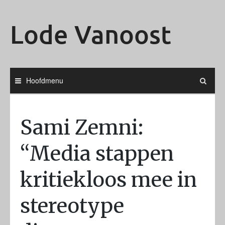
Ga
naar
Lode Vanoost
de
inhoud
Hoofdmenu
Sami Zemni:
“Media stappen
kritiekloos mee in
stereotype