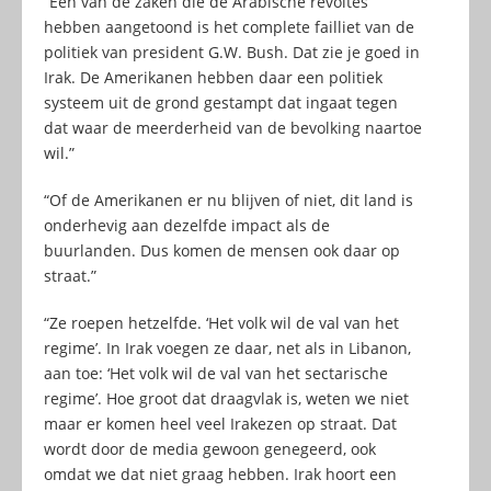
“Eén van de zaken die de Arabische revoltes
hebben aangetoond is het complete failliet van de
politiek van president G.W. Bush. Dat zie je goed in
Irak. De Amerikanen hebben daar een politiek
systeem uit de grond gestampt dat ingaat tegen
dat waar de meerderheid van de bevolking naartoe
wil.”
“Of de Amerikanen er nu blijven of niet, dit land is
onderhevig aan dezelfde impact als de
buurlanden. Dus komen de mensen ook daar op
straat.”
“Ze roepen hetzelfde. ‘Het volk wil de val van het
regime’. In Irak voegen ze daar, net als in Libanon,
aan toe: ‘Het volk wil de val van het sectarische
regime’. Hoe groot dat draagvlak is, weten we niet
maar er komen heel veel Irakezen op straat. Dat
wordt door de media gewoon genegeerd, ook
omdat we dat niet graag hebben. Irak hoort een