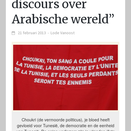
discours over
Arabische wereld”
21 februari 2013
-
Lode Vanoost
Choukri (de vermoorde politicus), je bloed heeft
gevloeid voor Tunesië, de democratie en de eenheid