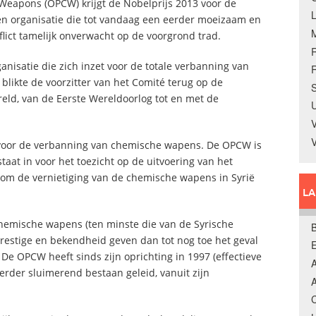
 Weapons (OPCW) krijgt de Nobelprijs 2013 voor de
en organisatie die tot vandaag een eerder moeizaam en
lict tamelijk onverwacht op de voorgrond trad.
anisatie die zich inzet voor de totale verbanning van
R
blikte de voorzitter van het Comité terug op de
S
eld, van de Eerste Wereldoorlog tot en met de
U
V
g voor de verbanning van chemische wapens. De OPCW is
taat in voor het toezicht op de uitvoering van het
u om de vernietiging van de chemische wapens in Syrië
L
chemische wapens (ten minste die van de Syrische
B
prestige en bekendheid geven dan tot nog toe het geval
De OPCW heeft sinds zijn oprichting in 1997 (effectieve
A
rder sluimerend bestaan geleid, vanuit zijn
A
C