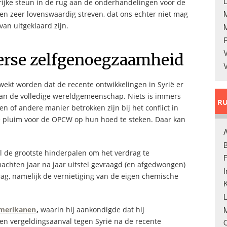
L
ijke steun in de rug aan de onderhandelingen voor de
Een zeer lovenswaardig streven, dat ons echter niet mag
van uitgeklaard zijn.
V
erse zelfgenoegzaamheid
V
ekt worden dat de recente ontwikkelingen in Syrië er
an de volledige wereldgemeenschap. Niets is immers
RU
 of andere manier betrokken zijn bij het conflict in
ze pluim voor de OPCW op hun hoed te steken. Daar kan
A
B
l de grootste hinderpalen om het verdrag te
F
chten jaar na jaar uitstel gevraagd (en afgedwongen)
rag, namelijk de vernietiging van de eigen chemische
K
M
Amerikanen
,
waarin hij aankondigde dat hij
n vergeldingsaanval tegen Syrië na de recente
O