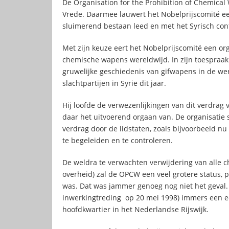
De Organisation for the Prohibition of Chemical
Vrede. Daarmee lauwert het Nobelprijscomité e
sluimerend bestaan leed en met het Syrisch conf
Met zijn keuze eert het Nobelprijscomité een org
chemische wapens wereldwijd. In zijn toespraak 
gruwelijke geschiedenis van gifwapens in de wer
slachtpartijen in Syrië dit jaar.
Hij loofde de verwezenlijkingen van dit verdra
daar het uitvoerend orgaan van. De organisatie s
verdrag door de lidstaten, zoals bijvoorbeeld n
te begeleiden en te controleren.
De weldra te verwachten verwijdering van alle 
overheid) zal de OPCW een veel grotere status, 
was. Dat was jammer genoeg nog niet het geval. 
inwerkingtreding op 20 mei 1998) immers een ee
hoofdkwartier in het Nederlandse Rijswijk.