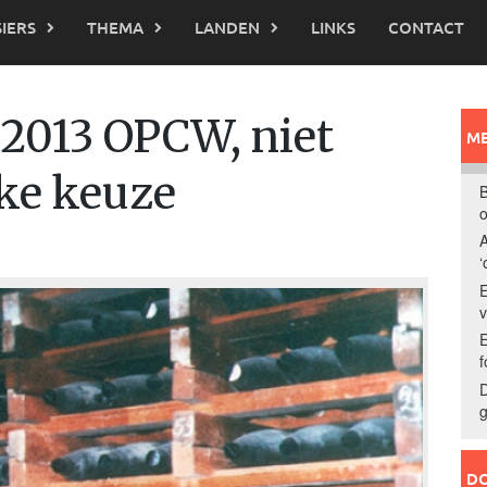
IERS
THEMA
LANDEN
LINKS
CONTACT
 2013 OPCW, niet
ME
jke keuze
B
o
A
‘
E
E
f
D
g
DO