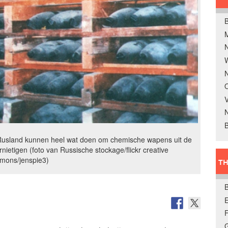
B
W
N
O
V
B
Rusland kunnen heel wat doen om chemische wapens uit de
nietigen (foto van Russische stockage/flickr creative
mons/jenspie3)
TH
E