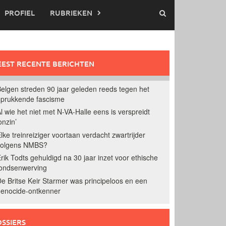
PROFIEL
RUBRIEKEN
EST RECENTE BERICHTEN
elgen streden 90 jaar geleden reeds tegen het
prukkende fascisme
l wie het niet met N-VA-Halle eens is verspreidt
onzin’
lke treinreiziger voortaan verdacht zwartrijder
volgens NMBS?
rik Todts gehuldigd na 30 jaar inzet voor ethische
ondsenwerving
e Britse Keir Starmer was principeloos en een
enocide-ontkenner
SSIERS