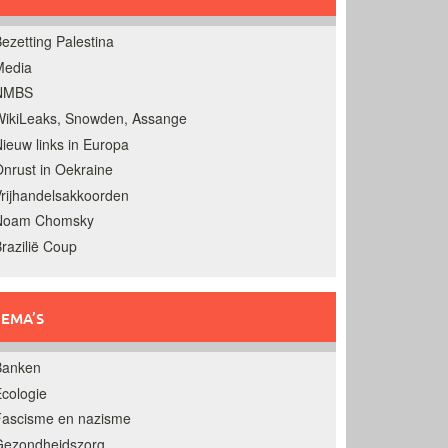
ezetting Palestina
Media
NMBS
ikiLeaks, Snowden, Assange
ieuw links in Europa
nrust in Oekraine
rijhandelsakkoorden
Noam Chomsky
razilië Coup
EMA’S
Banken
cologie
Fascisme en nazisme
Gezondheidszorg