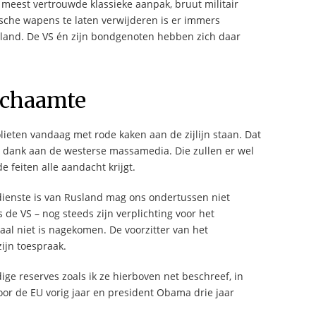
meest vertrouwde klassieke aanpak, bruut militair
sche wapens te laten verwijderen is er immers
land. De VS én zijn bondgenoten hebben zich daar
schaamte
lieten vandaag met rode kaken aan de zijlijn staan. Dat
t dank aan de westerse massamedia. Die zullen er wel
e feiten alle aandacht krijgt.
rdienste is van Rusland mag ons ondertussen niet
s de VS – nog steeds zijn verplichting voor het
al niet is nagekomen. De voorzitter van het
ijn toespraak.
dige reserves zoals ik ze hierboven net beschreef, in
or de EU vorig jaar en president Obama drie jaar