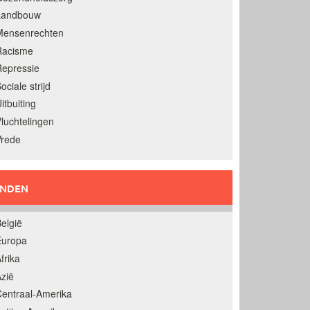
Landbouw
Mensenrechten
Racisme
epressie
ociale strijd
itbuiting
luchtelingen
Vrede
ANDEN
elgië
Europa
frika
zië
entraal-Amerika