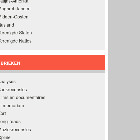
atijns-Amerika
Maghreb-landen
Midden-Oosten
Rusland
erenigde Staten
erenigde Naties
BRIEKEN
nalyses
oekrecensies
ilms en documentaires
In memoriam
ort
Long-reads
uziekrecensies
pinie