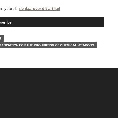
en gebrek,
zie daarover dit artikel
.
gen.be
.
E
ANISATION FOR THE PROHIBITION OF CHEMICAL WEAPONS