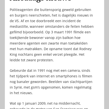
Politieagenten die buitensporig geweld gebruiken
en burgers neerschieten, het is dagelijks nieuws in
de VS. Af en toe doorbreekt een incident de
mediastilte, wanneer omstanders de feiten hebben
gefilmd bijvoorbeeld. Op 3 maart 1991 filmde een
toekijkende bewoner vanop zijn balkon hoe
meerdere agenten een zwarte man toetakelden
met hun matrakken. De opname toont dat Rodney
King nochtans geen enkel verzet pleegde. Het
leidde tot zware protesten.
Gebeurde dat in 1991 nog met een camera, sinds
het tijdperk van internet en smartphones is filmen
nog banaler geworden. Beelden van slachtpartijen
in Syrië, met gsm’s opgenomen, komen regelmatig
in het nieuws.
Wat op 1 januari 2009, net na middernacht,
gebeurde in de metro van San Francisco was op