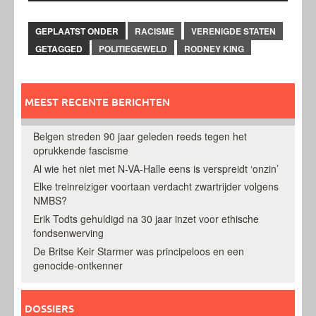
GEPLAATST ONDER
RACISME
VERENIGDE STATEN
GETAGGED
POLITIEGEWELD
RODNEY KING
MEEST RECENTE BERICHTEN
Belgen streden 90 jaar geleden reeds tegen het
oprukkende fascisme
Al wie het niet met N-VA-Halle eens is verspreidt ‘onzin’
Elke treinreiziger voortaan verdacht zwartrijder volgens
NMBS?
Erik Todts gehuldigd na 30 jaar inzet voor ethische
fondsenwerving
De Britse Keir Starmer was principeloos en een
genocide-ontkenner
DOSSIERS