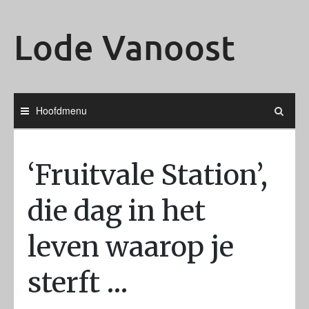
Ga
naar
Lode Vanoost
de
inhoud
Hoofdmenu
‘Fruitvale Station’,
die dag in het
leven waarop je
sterft …