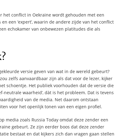
er het conflict in Oekraïne wordt gehouden met een
en een ‘expert’, waarin de andere zijde van het conflict
t een echokamer van onbewezen platitudes die als
k?
gekleurde versie geven van wat in de wereld gebeurt?
ou zelfs aanvaardbaar zijn als dat voor de lezer, kijker
 het schoentje. Het publiek voorhouden dat de versie die
ef-neutrale waarheid’, dàt is het probleem. Dat is tevens
waardigheid van de media. Net daarom ontstaan
en voor het openlijk tonen van een eigen profiel.
os op media zoals Russia Today omdat deze zender een
kraïne gebeurt. Ze zijn eerder boos dat deze zender
atie bestaat en dat kijkers zich dan vragen gaan stellen