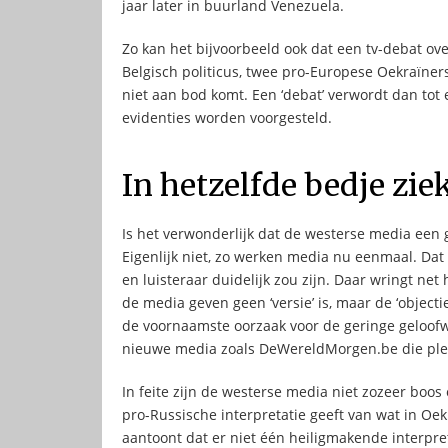
jaar later in buurland Venezuela.
Zo kan het bijvoorbeeld ook dat een tv-debat ov
Belgisch politicus, twee pro-Europese Oekraïners 
niet aan bod komt. Een ‘debat’ verwordt dan to
evidenties worden voorgesteld.
In hetzelfde bedje zie
Is het verwonderlijk dat de westerse media een 
Eigenlijk niet, zo werken media nu eenmaal. Dat z
en luisteraar duidelijk zou zijn. Daar wringt net
de media geven geen ‘versie’ is, maar de ‘objecti
de voornaamste oorzaak voor de geringe geloof
nieuwe media zoals DeWereldMorgen.be die pleit
In feite zijn de westerse media niet zozeer bo
pro-Russische interpretatie geeft van wat in Oe
aantoont dat er niet één heiligmakende interpret