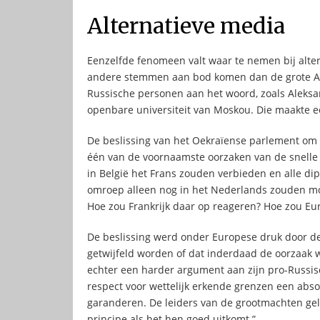
Alternatieve media
Eenzelfde fenomeen valt waar te nemen bij alter
andere stemmen aan bod komen dan de grote A
Russische personen aan het woord, zoals Aleksan
openbare universiteit van Moskou. Die maakte ee
De beslissing van het Oekraïense parlement om het
één van de voornaamste oorzaken van de snelle 
in België het Frans zouden verbieden en alle d
omroep alleen nog in het Nederlands zouden m
Hoe zou Frankrijk daar op reageren? Hoe zou Eu
De beslissing werd onder Europese druk door d
getwijfeld worden of dat inderdaad de oorzaak w
echter een harder argument aan zijn pro-Russi
respect voor wettelijk erkende grenzen een absol
garanderen. De leiders van de grootmachten gelov
principe als het hen goed uitkomt.”