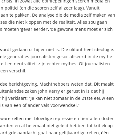
crisis. In zowat alle opiniepeilingen scoren media en
politici (en die scoren zelf al zeer laag). Vanuit
 aan te pakken. De analyse die de media zelf maken van
ses die niet kloppen met de realiteit. Alles zou gaan
els moeten ‘gevarieerder’, ‘de gewone mens moet er zich
rdt gedaan of hij er niet is. Die olifant heet ideologie.
hele generaties journalisten gesocialiseerd in de mythe
eit en neutraliteit zijn echter mythes. Of journalisten
een verschil.
andse berichtgeving. Machthebbers weten dat. Dit maakt
tenlandse zaken John Kerry er gerust in is dat hij
 hij verklaart: “Je kan niet zomaar in de 21ste eeuw een
is van een of ander vals voorwendsel.”
ware rellen met bloedige repressie en tientallen doden
erden en al helemaal niet geleid hebben tot kritiek op
aardigde aandacht gaat naar gelijkaardige rellen, één