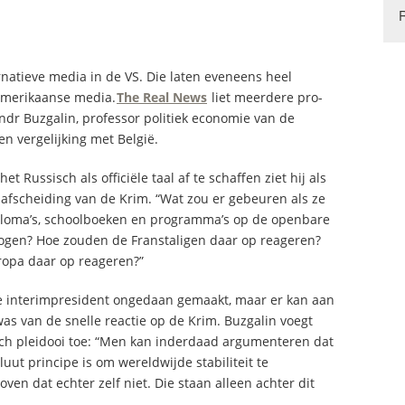
natieve media in de VS. Die laten eveneens heel
merikaanse media.
The Real News
liet meerdere pro-
dr Buzgalin, professor politiek economie van de
n vergelijking met België.
 Russisch als officiële taal af te schaffen ziet hij als
afscheiding van de Krim. “Wat zou er gebeuren als ze
iploma’s, schoolboeken en programma’s op de openbare
ogen? Hoe zouden de Franstaligen daar op reageren?
ropa daar op reageren?”
e interimpresident ongedaan gemaakt, maar er kan aan
as van de snelle reactie op de Krim. Buzgalin voegt
sch pleidooi toe: “Men kan inderdaad argumenteren dat
uut principe is om wereldwijde stabiliteit te
en dat echter zelf niet. Die staan alleen achter dit