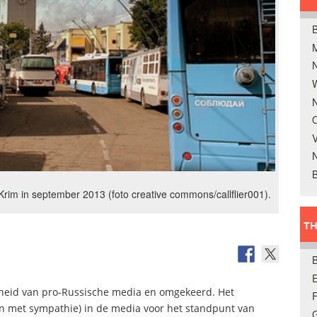
B
W
N
O
V
B
Krim in september 2013 (foto creative commons/callflier001).
TH
E
eid van pro-Russische media en omgekeerd. Het
n met sympathie) in de media voor het standpunt van