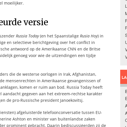
l moeilijker.
urde versie
R
S
dszender
Russia Today
(en het Spaanstalige
Rusia Hoy
) in
U
ge en selectieve berichtgeving over het conflict in
ssische antwoord op de Amerikaanse CNN en de Britse
V
idelijk genoeg voor wie de uitzendingen een tijdje
ders die de westerse oorlogen in Irak, Afghanistan,
L
an de mensenrechten in Amerikaanse gevangenissen of
 aanklagen, komen er ruim aan bod. Russia Today heeft
B
veel aandacht gegeven aan het extreem-rechtse karakter
en de pro-Russische president Janoekovitsj.
A
iensten) afgeluisterde telefoonconversatie tussen EU-
A
herine Ashton en minister van buitenlandse zaken
C
er prominent gebracht. Daarin bediscussiëerden zij de