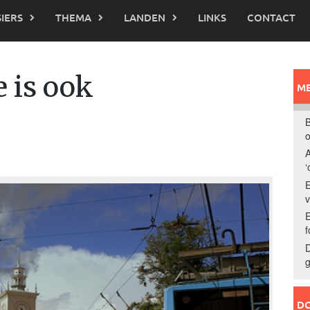
IERS
THEMA
LANDEN
LINKS
CONTACT
e is ook
ME
B
o
A
‘
E
E
f
D
g
DO