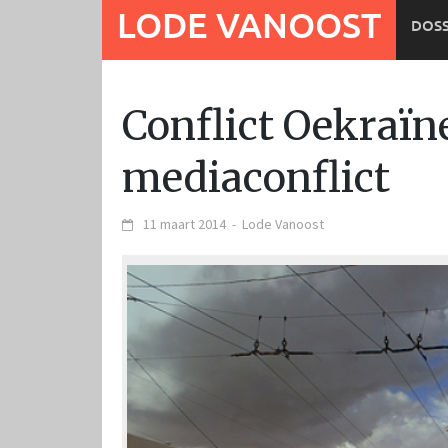
Ga
LODE VANOOST
DOSS
naar
de
inhoud
Conflict Oekraïn
mediaconflict
11 maart 2014
-
Lode Vanoost