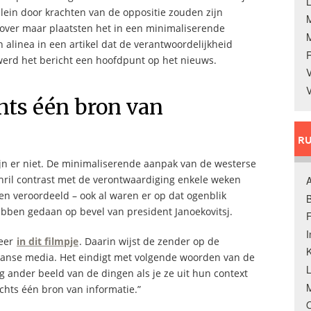
L
lein door krachten van de oppositie zouden zijn
over maar plaatsten het in een minimaliserende
n alinea in een artikel dat de verantwoordelijkheid
 werd het bericht een hoofdpunt op het nieuws.
V
V
hts één bron van
RU
ijn er niet. De minimaliserende aanpak van de westerse
chril contrast met de verontwaardiging enkele weken
A
 veroordeeld – ook al waren er op dat ogenblik
B
ebben gedaan op bevel van president Janoekovitsj.
F
meer
in dit filmpje
. Daarin wijst de zender op de
K
kaanse media. Het eindigt met volgende woorden van de
edig ander beeld van de dingen als je ze uit hun context
M
chts één bron van informatie.”
O