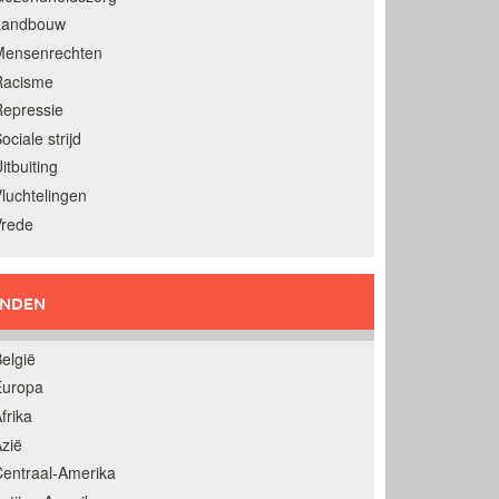
Landbouw
Mensenrechten
Racisme
epressie
ociale strijd
itbuiting
luchtelingen
Vrede
ANDEN
elgië
Europa
frika
zië
entraal-Amerika