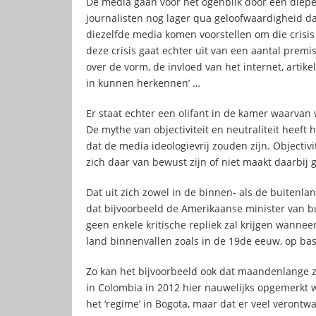
De media gaan voor het ogenblik door een diepe 
journalisten nog lager qua geloofwaardigheid dan 
diezelfde media komen voorstellen om die crisis
deze crisis gaat echter uit van een aantal premis
over de vorm, de invloed van het internet, artik
in kunnen herkennen’ …
Er staat echter een olifant in de kamer waarvan wo
De mythe van objectiviteit en neutraliteit heeft 
dat de media ideologievrij zouden zijn. Objectivit
zich daar van bewust zijn of niet maakt daarbij g
Dat uit zich zowel in de binnen- als de buitenl
dat bijvoorbeeld de Amerikaanse minister van bui
geen enkele kritische repliek zal krijgen wanneer
land binnenvallen zoals in de 19de eeuw, op bas
Zo kan het bijvoorbeeld ook dat maandenlange z
in Colombia in 2012 hier nauwelijks opgemerkt w
het ‘regime’ in Bogota, maar dat er veel verontw