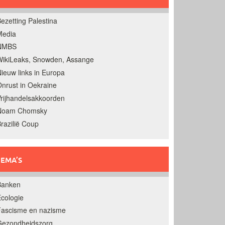
ezetting Palestina
Media
NMBS
ikiLeaks, Snowden, Assange
ieuw links in Europa
nrust in Oekraine
rijhandelsakkoorden
Noam Chomsky
razilië Coup
EMA’S
Banken
cologie
Fascisme en nazisme
Gezondheidszorg