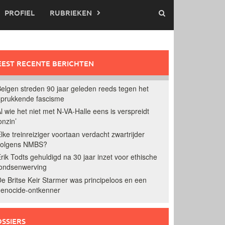
PROFIEL
RUBRIEKEN
EST RECENTE BERICHTEN
elgen streden 90 jaar geleden reeds tegen het
prukkende fascisme
l wie het niet met N-VA-Halle eens is verspreidt
onzin’
lke treinreiziger voortaan verdacht zwartrijder
volgens NMBS?
rik Todts gehuldigd na 30 jaar inzet voor ethische
ondsenwerving
e Britse Keir Starmer was principeloos en een
enocide-ontkenner
SSIERS