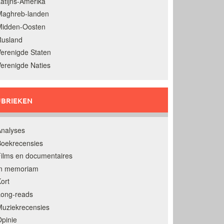
atijns-Amerika
Maghreb-landen
Midden-Oosten
Rusland
erenigde Staten
erenigde Naties
BRIEKEN
nalyses
oekrecensies
ilms en documentaires
In memoriam
ort
Long-reads
uziekrecensies
pinie