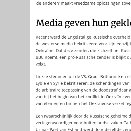
‘de anderen’ maakt vreedzame oplossingen zovee
Media geven hun gekle
Recent werd de Engelstalige Russische overhei
de westerse media bekritiseerd voor zijn eenzijdi
Oekraïne. Dat deze zender, die zichzelf het Ru
BBC noemt, een pro-Russische zender is blijkt du
volgt.
Linkse stemmen uit de VS, Groot-Brittannië en el
Lybië en Syrië bekritiseren, de schendingen v
de arbitraire toepassing van de doodstraf daar
van bij het begin van het conflict in Oekraïne 
van elementen binnen het Oekraïense verzet teg
Een (waarschijnlijk door de Russische geheime d
vertegenwoordiger voor buitenlandse zaken Cat
Urmas Paet van Estland werd door dezelfde zend