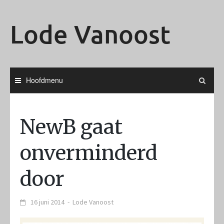
Ga
naar
Lode Vanoost
de
inhoud
Hoofdmenu
NewB gaat
onverminderd
door
16 juni 2014
-
Lode Vanoost