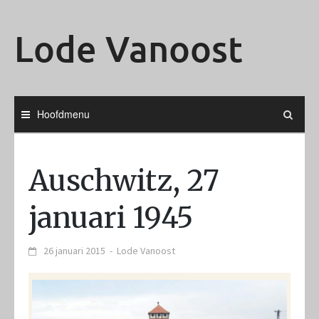
Ga
naar
Lode Vanoost
de
inhoud
Hoofdmenu
Auschwitz, 27
januari 1945
26 januari 2015
-
Lode Vanoost