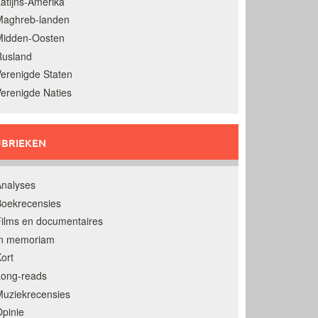
atijns-Amerika
Maghreb-landen
Midden-Oosten
Rusland
erenigde Staten
erenigde Naties
BRIEKEN
nalyses
oekrecensies
ilms en documentaires
In memoriam
ort
Long-reads
uziekrecensies
pinie