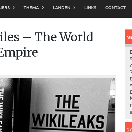
IERS
THEMA
LANDEN
LINKS
CONTACT
iles – The World
ME
 Empire
B
o
A
‘
E
E
f
D
g
DO