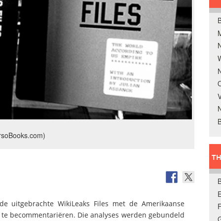
B
W
N
O
V
B
rsoBooks.com)
TH
E
de uitgebrachte WikiLeaks Files met de Amerikaanse
n te becommentariëren. Die analyses werden gebundeld