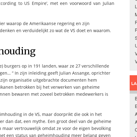
ccording to US Empire’, met een voorwoord van Julian
nier waarop de Amerikaanse regering en zijn
R
 denken en verduidelijkt zo wat de VS doet en waarom.
S
U
houding
V
) burgers op in 191 landen, waar ze 27 verschillende
… “ In zijn inleiding geeft Julian Assange, oprichter
r zijn organisatie uitgebrachte documenten hem
L
erikanen betrokken bij het verwerken van geheime
kunnen bewaren met zoveel betrokken medewerkers is
B
A
imhouding in de VS, maar doorprikt die ook in het
r dan dat, een mythe. Een groot deel van de geheime
A
 maar vertrouwelijk omdat ze voor de eigen bevolking
C
met een status van geheimhouding meer belang geven