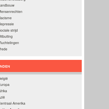
Landbouw
Mensenrechten
Racisme
epressie
ociale strijd
itbuiting
luchtelingen
Vrede
ANDEN
elgië
Europa
frika
zië
entraal-Amerika