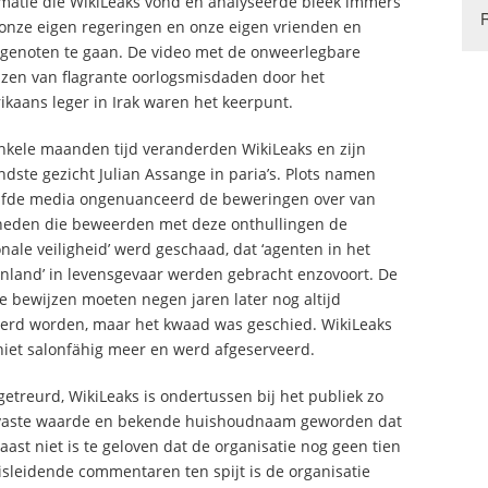
rmatie die WikiLeaks vond en analyseerde bleek immers
 onze eigen regeringen en onze eigen vrienden en
genoten te gaan. De video met de onweerlegbare
jzen van flagrante oorlogsmisdaden door het
kaans leger in Irak waren het keerpunt.
nkele maanden tijd veranderden WikiLeaks en zijn
dste gezicht Julian Assange in paria’s. Plots namen
lfde media ongenuanceerd de beweringen over van
heden die beweerden met deze onthullingen de
onale veiligheid’ werd geschaad, dat ‘agenten in het
enland’ in levensgevaar werden gebracht enzovoort. De
e bewijzen moeten negen jaren later nog altijd
verd worden, maar het kwaad was geschied. WikiLeaks
niet salonfähig meer en werd afgeserveerd.
getreurd, WikiLeaks is ondertussen bij het publiek zo
vaste waarde en bekende huishoudnaam geworden dat
aast niet is te geloven dat de organisatie nog geen tien
isleidende commentaren ten spijt is de organisatie