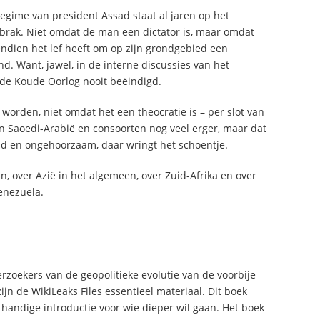
egime van president Assad staat al jaren op het
brak. Niet omdat de man een dictator is, maar omdat
vendien het lef heeft om op zijn grondgebied een
and. Want, jawel, in de interne discussies van het
 de Koude Oorlog nooit beëindigd.
 worden, niet omdat het een theocratie is – per slot van
an Saoedi-Arabië en consoorten nog veel erger, maar dat
id en ongehoorzaam, daar wringt het schoentje.
n, over Azië in het algemeen, over Zuid-Afrika en over
enezuela.
rzoekers van de geopolitieke evolutie van de voorbije
zijn de WikiLeaks Files essentieel materiaal. Dit boek
 handige introductie voor wie dieper wil gaan. Het boek