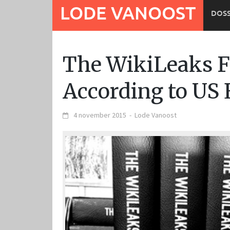
Ga
LODE VANOOST
DOSS
naar
de
inhoud
The WikiLeaks F
According to US
4 november 2015
-
Lode Vanoost