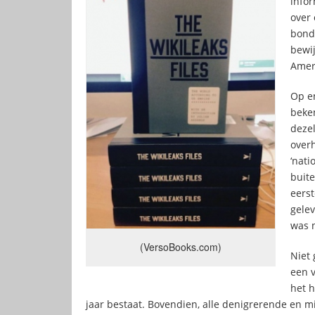
info
over
bond
bewi
Ameri
Op e
beken
deze
over
‘nati
buit
eerst
gele
was 
(VersoBooks.com)
Niet 
een 
het h
jaar bestaat. Bovendien, alle denigrerende en m