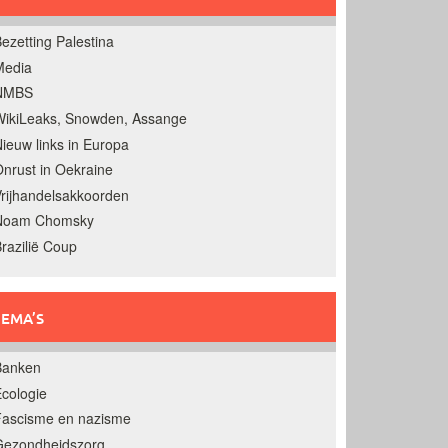
ezetting Palestina
Media
NMBS
ikiLeaks, Snowden, Assange
ieuw links in Europa
nrust in Oekraine
rijhandelsakkoorden
Noam Chomsky
razilië Coup
EMA’S
Banken
cologie
Fascisme en nazisme
Gezondheidszorg