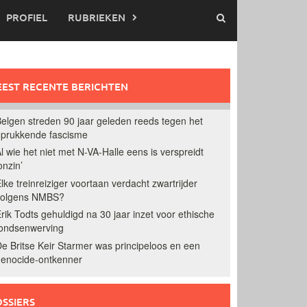
PROFIEL
RUBRIEKEN
EST RECENTE BERICHTEN
elgen streden 90 jaar geleden reeds tegen het
prukkende fascisme
l wie het niet met N-VA-Halle eens is verspreidt
onzin’
lke treinreiziger voortaan verdacht zwartrijder
volgens NMBS?
rik Todts gehuldigd na 30 jaar inzet voor ethische
ondsenwerving
e Britse Keir Starmer was principeloos en een
enocide-ontkenner
SSIERS