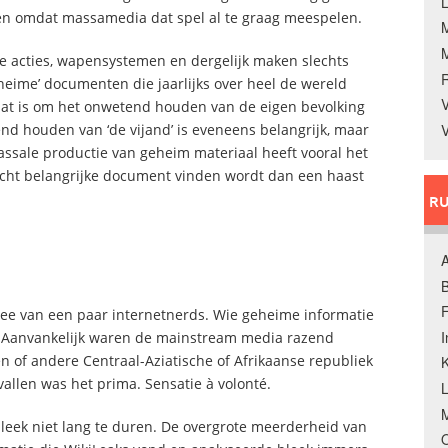
L
t en omdat massamedia dat spel al te graag meespelen.
re acties, wapensystemen en dergelijk maken slechts
heime’ documenten die jaarlijks over heel de wereld
V
at is om het onwetend houden van de eigen bevolking
nd houden van ‘de vijand’ is eveneens belangrijk, maar
V
Massale productie van geheim materiaal heeft vooral het
echt belangrijke document vinden wordt dan een haast
RU
A
B
F
dee van een paar internetnerds. Wie geheime informatie
r. Aanvankelijk waren de mainstream media razend
en of andere Centraal-Aziatische of Afrikaanse republiek
K
vallen was het prima. Sensatie à volonté.
M
leek niet lang te duren. De overgrote meerderheid van
O