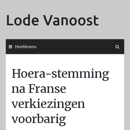
Ga
naar
Lode Vanoost
de
inhoud
Hoofdmenu
Hoera-stemming
na Franse
verkiezingen
voorbarig