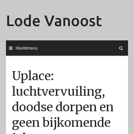
Ga
naar
Lode Vanoost
de
inhoud
Hoofdmenu
Uplace:
luchtvervuiling,
doodse dorpen en
geen bijkomende