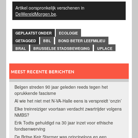
Artikel oorspronkelijk verschenen in
DeWereldMorgen.be
.
GEPLAATST ONDER
ECOLOGIE
GETAGGED
BBL
BOND BETER LEEFMILIEU
BRAL
BRUSSELSE STADSBEWEGING
UPLACE
MEEST RECENTE BERICHTEN
Belgen streden 90 jaar geleden reeds tegen het
oprukkende fascisme
Al wie het niet met N-VA-Halle eens is verspreidt ‘onzin’
Elke treinreiziger voortaan verdacht zwartrijder volgens
NMBS?
Erik Todts gehuldigd na 30 jaar inzet voor ethische
fondsenwerving
De Britse Keir Starmer was principeloos en een