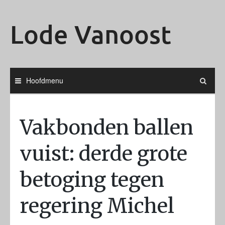
Ga
naar
Lode Vanoost
de
inhoud
Hoofdmenu
Vakbonden ballen
vuist: derde grote
betoging tegen
regering Michel