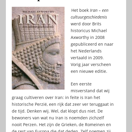
Het boek
Iran – een
cultuurgeschiedenis
werd door Brits
historicus Michael
Axworthy in 2008
gepubliceerd en naar
het Nederlands
vertaald in 2009.
Vorig jaar verscheen
een nieuwe editie.
Een eerste
misverstand dat wij
graag cultiveren over Iran: in feite is Iran het
historische Perzië, een rijk dat zeer ver teruggaat in
de tijd. Denken wij. Wel, dat klopt dus niet. De
bewoners van wat nu Iran is noemden zichzelf
nooit Perzen. Het zijn de Grieken, de Romeinen en
de rest van Europa die dat deden. Zelf noemen zij