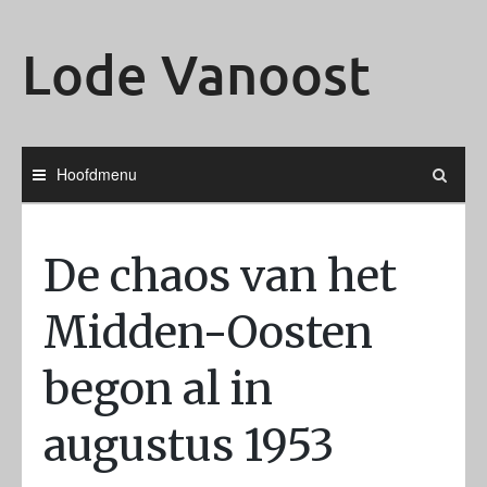
Ga
naar
Lode Vanoost
de
inhoud
Hoofdmenu
De chaos van het
Midden-Oosten
begon al in
augustus 1953