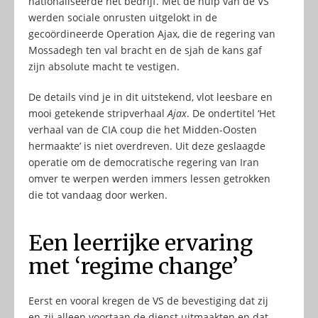
nationaliseerde het bedrijf. Met de hulp van de VS
werden sociale onrusten uitgelokt in de
gecoördineerde Operation Ajax, die de regering van
Mossadegh ten val bracht en de sjah de kans gaf
zijn absolute macht te vestigen.
De details vind je in dit uitstekend, vlot leesbare en
mooi getekende stripverhaal
Ajax
. De ondertitel ‘Het
verhaal van de CIA coup die het Midden-Oosten
hermaakte’ is niet overdreven. Uit deze geslaagde
operatie om de democratische regering van Iran
omver te werpen werden immers lessen getrokken
die tot vandaag door werken.
Een leerrijke ervaring
met ‘regime change’
Eerst en vooral kregen de VS de bevestiging dat zij
en zij alleen voortaan de dienst uitmaakten en dat