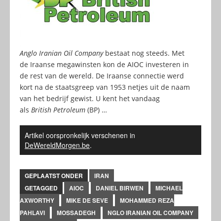
Anglo Iranian Oil Company
bestaat nog steeds. Met
de Iraanse megawinsten kon de AIOC investeren in
de rest van de wereld. De Iraanse connectie werd
kort na de staatsgreep van 1953 netjes uit de naam
van het bedrijf gewist. U kent het vandaag
als
British Petroleum
(BP) …
Artikel oorspronkelijk verschenen in
DeWereldMorgen.be
.
GEPLAATST ONDER
IRAN
GETAGGED
AIOC
DANIEL BIRWEN
MICHAEL
AXWORTHY
MIKE DE SEVE
MOHAMMED REZA
PAHLAVI
MOSSADEGH
NGLO IRANIAN OIL COMPANY