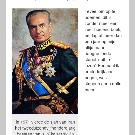
Teveel om op te
noemen, dit is
zonder meer een
zeer boeiend boek,
het lag al meer dan
een jaar op mijn
altijd maar
aangroeiende
stapel ‘ooit te
lezen’. Eenmaal ik
er eindelijk aan
begon, was
stoppen geen optie
meer.
In 1971 vierde de sjah van Iran
het tweeduizendvijfhonderdjarig
bestaan van ‘zijn’ keizerrijk. In