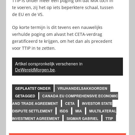
TTIP is onder meer een poging om dat MIA toch in
te voeren, zij het op iets beperktere schaal, tussen
de EU en de VS.
Op korte termijn is dit tevens een nauwelijks
verhulde poging om alvast het CETA-verdrag
geratificeerd te krijgen, om het dan als precedent
voor TTIP in te zetten.
Artikel oorspronkelijk verschenen in
DeWereldMorgen.be
.
GEPLAATST ONDER
VRIJHANDELSAKKOORDEN
GETAGGED
CANADA EU COMPREHENSIVE ECONOMIC
AND TRADE AGREEMENT
CETA
INVESTOR STATE
DISPUTE SETTLEMENT
ISDS
MIA
MULTILATERAL
INVESTMENT AGREEMENT
SIGMAR GABRIEL
TTIP