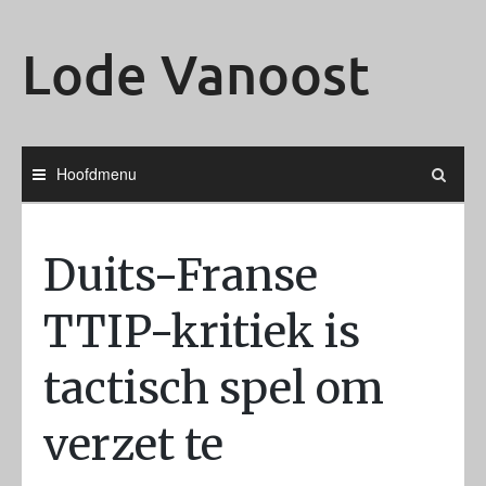
Ga
naar
Lode Vanoost
de
inhoud
Hoofdmenu
Duits-Franse
TTIP-kritiek is
tactisch spel om
verzet te