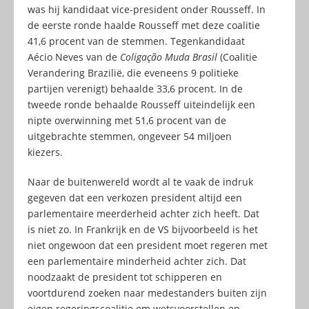
was hij kandidaat vice-president onder Rousseff. In
de eerste ronde haalde Rousseff met deze coalitie
41,6 procent van de stemmen. Tegenkandidaat
Aécio Neves van de
Coligação Muda Brasil
(Coalitie
Verandering Brazilië, die eveneens 9 politieke
partijen verenigt) behaalde 33,6 procent. In de
tweede ronde behaalde Rousseff uiteindelijk een
nipte overwinning met 51,6 procent van de
uitgebrachte stemmen, ongeveer 54 miljoen
kiezers.
Naar de buitenwereld wordt al te vaak de indruk
gegeven dat een verkozen president altijd een
parlementaire meerderheid achter zich heeft. Dat
is niet zo. In Frankrijk en de VS bijvoorbeeld is het
niet ongewoon dat een president moet regeren met
een parlementaire minderheid achter zich. Dat
noodzaakt de president tot schipperen en
voortdurend zoeken naar medestanders buiten zijn
eigen regeringscoalitie om wetsvoorstellen en