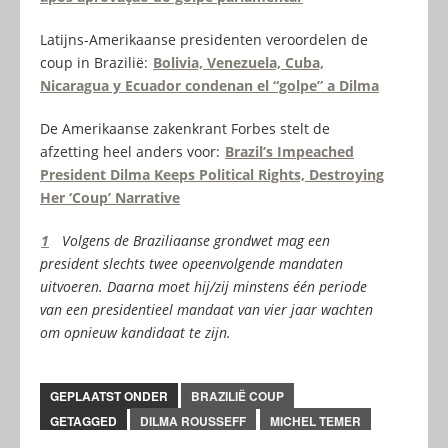
Latijns-Amerikaanse presidenten veroordelen de
coup in Brazilië:
Bolivia, Venezuela, Cuba,
Nicaragua y Ecuador condenan el “golpe” a Dilma
De Amerikaanse zakenkrant Forbes stelt de
afzetting heel anders voor:
Brazil’s Impeached
President Dilma Keeps Political Rights, Destroying
Her ‘Coup’ Narrative
1
Volgens de Braziliaanse grondwet mag een
president slechts twee opeenvolgende mandaten
uitvoeren. Daarna moet hij/zij minstens één periode
van een presidentieel mandaat van vier jaar wachten
om opnieuw kandidaat te zijn.
GEPLAATST ONDER
BRAZILIË COUP
GETAGGED
DILMA ROUSSEFF
MICHEL TEMER