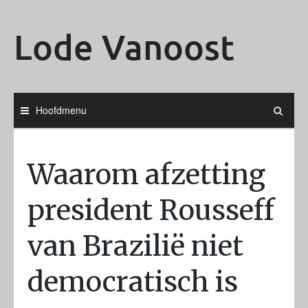
Ga
naar
Lode Vanoost
de
inhoud
Hoofdmenu
Waarom afzetting
president Rousseff
van Brazilië niet
democratisch is