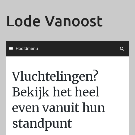
Ga
naar
Lode Vanoost
de
inhoud
Hoofdmenu
Vluchtelingen?
Bekijk het heel
even vanuit hun
standpunt