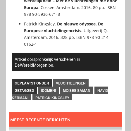
werkelijkheid – Met de vluchtelingen me door
Europa
. Cossee, Amsterdam, 2016. 80 pp. ISBN
978 90-5936-671-8
Patrick Kingsley.
De nieuwe odyssee. De
Europese vluchtelingencrisis.
Uitgeverij Q,
Amsterdam, 2016. 328 pp. ISBN 978-90-214-
0162-1
Artikel oorspronkelijk verschenen in
DeWereldMorgen.be
.
GEPLAATST ONDER
VLUCHTELINGEN
GETAGGED
IDOMENI
MOISES SAMAN
NAVID
KERMANI
PATRICK KINGSLEY
MEEST RECENTE BERICHTEN