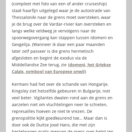
(compleet met foto van een of ander cruiseship)
staat haarfijn uitgelegd waar je de autostrade van
Thessaloniki naar de grens moet oversteken, waar
je de brug over de Vardar-rivier kan oversteken en
langs welke veldweg je vervolgens naar de
spoorwegovergang kan stappen tussen Idomeni en
Gevgelija. (Wanneer ik daar een paar maanden
later zelf passeer is die grens hermetisch
afgesloten en begint de exodus via de
Middellandse Zee terug, zie
Idomeni, het Griekse
Calais, symbool van Europese onwil
)
Kermani had het over de schande van Hongarije.
Kingsley ziet hetzelfde gebeuren in Bulgarije, niet
veel beter. Vigilantes dwalen rond aan de grens en
aarzelen niet om vluchtelingen neer te schieten,
represailles hoeven ze niet te vrezen. De
grenspolitie kijkt goedkeurend toe… Maar dan is
door ook de Duitse Jood Hans, die met zijn
bestelwagen gratis mensen de grens over helpt (en