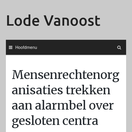
Ga
naar
Lode Vanoost
de
inhoud
Hoofdmenu
Mensenrechtenorg
anisaties trekken
aan alarmbel over
gesloten centra