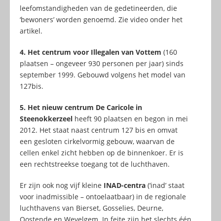
leefomstandigheden van de gedetineerden, die
‘bewoners’ worden genoemd. Zie video onder het
artikel.
4. Het centrum voor Illegalen van Vottem
(160
plaatsen – ongeveer 930 personen per jaar) sinds
september 1999. Gebouwd volgens het model van
127bis.
5. Het nieuw centrum De Caricole in
Steenokkerzeel
heeft 90 plaatsen en begon in mei
2012. Het staat naast centrum 127 bis en omvat
een gesloten cirkelvormig gebouw, waarvan de
cellen enkel zicht hebben op de binnenkoer. Er is
een rechtstreekse toegang tot de luchthaven.
Er zijn ook nog vijf kleine
INAD-centra
(‘inad’ staat
voor inadmissible – ontoelaatbaar) in de regionale
luchthavens van Bierset, Gosselies, Deurne,
Oostende en Wevelgem. In feite zijn het slechts één