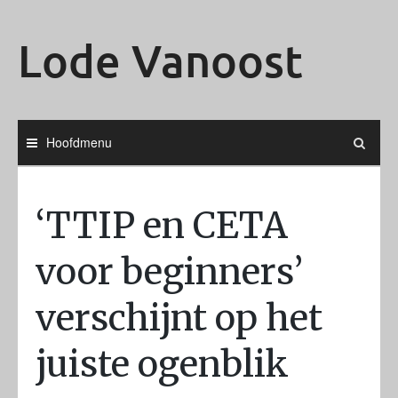
Ga
naar
Lode Vanoost
de
inhoud
Hoofdmenu
‘TTIP en CETA
voor beginners’
verschijnt op het
juiste ogenblik