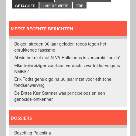
GETAGGED
LINE DE WITTE
TTIP
MEEST RECENTE BERICHTEN
Belgen streden 90 jaar geleden reeds tegen het
oprukkende fascisme
Al wie het niet met N-VA-Halle eens is verspreidt ‘onzin’
Elke treinreiziger voortaan verdacht zwartrijder volgens
NMBS?
Erik Todts gehuldigd na 30 jaar inzet voor ethische
fondsenwerving
De Britse Keir Starmer was principeloos en een
genocide-ontkenner
DOSSIERS
Bezetting Palestina