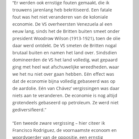
“Er werden ook ernstige fouten gemaakt, die ik
trouwens jarenlang heb bekritiseerd. Een fatale
fout was het niet veranderen van de koloniale
economie. De VS overheersten Venezuela al een
eeuw lang, sinds het de Britten buiten smeet onder
president Woodrow Wilson (1913-1921), toen de olie
daar werd ontdekt. De VS smeten de Britten nogal
brutaal buiten en namen het land over. Sindsdien
domineerden de VS het land volledig, wat gepaard
ging met heel wat afschuwelijke wreedheden, waar
we het nu niet over gaan hebben. Eén effect was
dat de economie bijna volledig gebaseerd was op
de aardolie. Eén van Chávez’ vergissingen was daar
niets aan te veranderen. De economie is nog altijd
grotendeels gebaseerd op petroleum. Ze werd niet
gediversifieerd.”
“Een tweede zware vergissing – hier citeer ik
Francisco Rodriguez, de voornaamste econoom en
woordvoerder van de oppositie, een ernstig