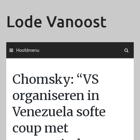
Ga
naar
Lode Vanoost
de
inhoud
Hoofdmenu
Chomsky: “VS
organiseren in
Venezuela softe
coup met