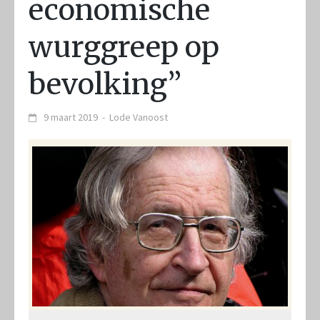
economische
wurggreep op
bevolking”
9 maart 2019
-
Lode Vanoost