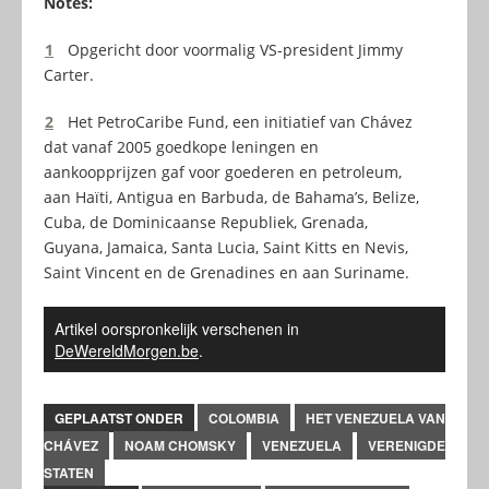
Notes:
1
Opgericht door voormalig VS-president Jimmy
Carter.
2
Het PetroCaribe Fund, een initiatief van Chávez
dat vanaf 2005 goedkope leningen en
aankoopprijzen gaf voor goederen en petroleum,
aan Haïti, Antigua en Barbuda, de Bahama’s, Belize,
Cuba, de Dominicaanse Republiek, Grenada,
Guyana, Jamaica, Santa Lucia, Saint Kitts en Nevis,
Saint Vincent en de Grenadines en aan Suriname.
Artikel oorspronkelijk verschenen in
DeWereldMorgen.be
.
GEPLAATST ONDER
COLOMBIA
HET VENEZUELA VAN
CHÁVEZ
NOAM CHOMSKY
VENEZUELA
VERENIGDE
STATEN