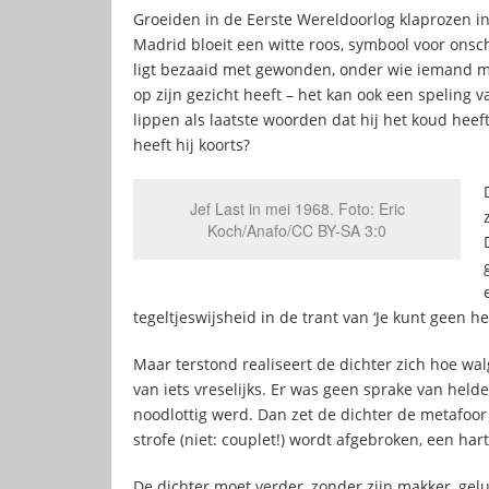
Groeiden in de Eerste Wereldoorlog klaprozen in
Madrid bloeit een witte roos, symbool voor onsc
ligt bezaaid met gewonden, onder wie iemand met
op zijn gezicht heeft – het kan ook een speling v
lippen als laatste woorden dat hij het koud heeft
heeft hij koorts?
Jef Last in mei 1968. Foto: Eric
Koch/Anafo/CC BY-SA 3:0
tegeltjeswijsheid in de trant van ‘Je kunt geen hel
Maar terstond realiseert de dichter zich hoe wal
van iets vreselijks. Er was geen sprake van h
noodlottig werd. Dan zet de dichter de metafoor v
strofe (niet: couplet!) wordt afgebroken, een har
De dichter moet verder, zonder zijn makker, gelu