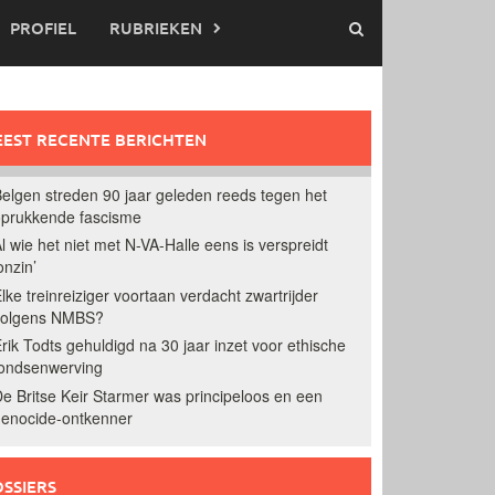
PROFIEL
RUBRIEKEN
EST RECENTE BERICHTEN
elgen streden 90 jaar geleden reeds tegen het
prukkende fascisme
l wie het niet met N-VA-Halle eens is verspreidt
onzin’
lke treinreiziger voortaan verdacht zwartrijder
volgens NMBS?
rik Todts gehuldigd na 30 jaar inzet voor ethische
ondsenwerving
e Britse Keir Starmer was principeloos en een
enocide-ontkenner
SSIERS