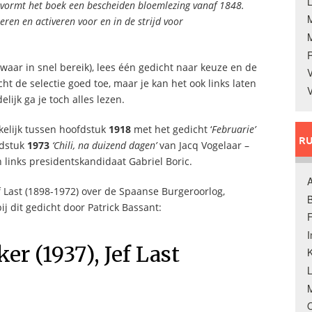
L
e vormt het boek een bescheiden bloemlezing vanaf 1848.
eren en activeren voor en in de strijd voor
 waar in snel bereik), lees één gedicht naar keuze en de
V
t de selectie goed toe, maar je kan het ook links laten
V
lijk ga je toch alles lezen.
kelijk tussen hoofdstuk
1918
met het gedicht ‘
Februarie’
RU
fdstuk
1973
‘Chili, na duizend dagen’
van Jacq Vogelaar –
links presidentskandidaat Gabriel Boric.
A
f Last (1898-1972) over de Spaanse Burgeroorlog,
B
ij dit gedicht door Patrick Bassant:
F
r (1937), Jef Last
K
M
O