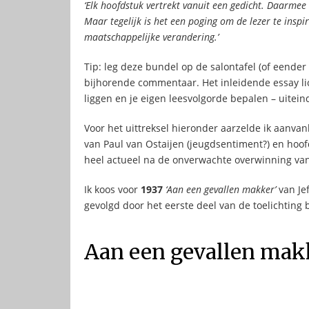
‘Elk hoofdstuk vertrekt vanuit een gedicht. Daarme
Maar tegelijk is het een poging om de lezer te inspir
maatschappelijke verandering.’
Tip: leg deze bundel op de salontafel (of eender
bijhorende commentaar. Het inleidende essay lich
liggen en je eigen leesvolgorde bepalen – uiteinde
Voor het uittreksel hieronder aarzelde ik aanvan
van Paul van Ostaijen (jeugdsentiment?) en hoo
heel actueel na de onverwachte overwinning van 
Ik koos voor
1937
‘Aan een gevallen makker’
van Je
gevolgd door het eerste deel van de toelichting b
Aan een gevallen makke