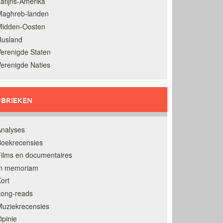
atijns-Amerika
Maghreb-landen
Midden-Oosten
Rusland
erenigde Staten
erenigde Naties
BRIEKEN
nalyses
oekrecensies
ilms en documentaires
In memoriam
ort
Long-reads
uziekrecensies
pinie