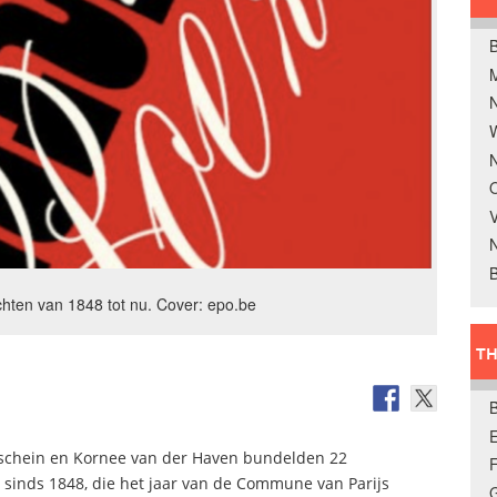
B
W
N
O
V
B
chten van 1848 tot nu. Cover: epo.be
TH
E
schein en Kornee van der Haven bundelden 22
e sinds 1848, die het jaar van de Commune van Parijs