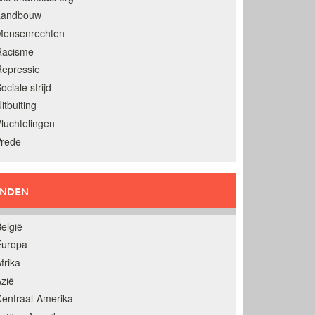
Landbouw
Mensenrechten
Racisme
epressie
ociale strijd
itbuiting
luchtelingen
Vrede
ANDEN
elgië
Europa
frika
zië
entraal-Amerika