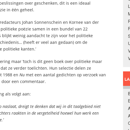
eslissingen over geschenken, dit is een ideaal
zie in één geheel.
en redacteurs Johan Sonnenschein en Kornee van der
R
politieke poëzie samen in een bundel van 22
 blijkt weinig aandacht te zijn voor het politieke
S
geschiedenis… (heeft er veel aan gedaan) om de
U
politieke kanten.’
V
ering maar ’toch is dit geen boek over politieke maar
l’ dat ze verder toelichten. Hun selectie delen ze
ot 1988 en
Nu
met een aantal gedichten op verzoek van
L
d door een commentaar.
B
g als volgt aan:
 naslaat, dreigt te denken dat wij in dit taalgebied niet
A
chters raakten in de vergetelheid hoewel hun werk een
A
e.’
C