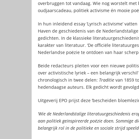
overbruggen tot vandaag. Wie nog worstelt met b
oudjaarscadeau, politiek activisme én mooie poë
In hun inleidend essay ‘Lyrisch activisme’ vatt
Haven de geschiedenis van de Nederlandstalige 
gedichten. In de klassieke literatuurgeschiedenis
karakter van literatuur. ‘De officiële literatuur
Nederlandse poëzie te ontdoen van haar scherpe 
Beide redacteurs pleiten voor een nieuwe politis
over activistische lyriek – een belangrijk verschi
chronologisch in twee delen:
Traditie
van 1859 t
hedendaagse auteurs. Elk gedicht wordt gevolg
Uitgeverij EPO prijst deze ‘bescheiden bloemlezin
‘Wie de Nederlandstalige literatuurgeschiedenis erop
aan politiek geïnspireerde poëzie doen. Sommige di
belangrijk rol in de politieke en sociale strijd speeld