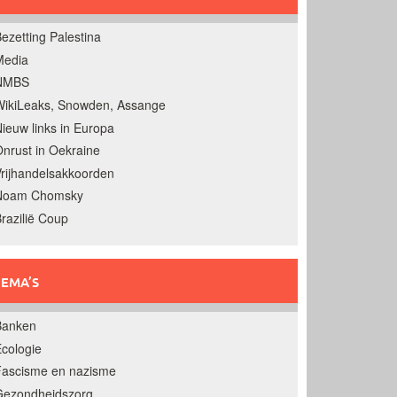
ezetting Palestina
Media
NMBS
ikiLeaks, Snowden, Assange
ieuw links in Europa
nrust in Oekraine
rijhandelsakkoorden
Noam Chomsky
razilië Coup
EMA’S
Banken
cologie
Fascisme en nazisme
Gezondheidszorg