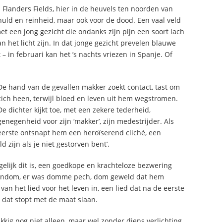
 Flanders Fields, hier in de heuvels ten noorden van
huld en reinheid, maar ook voor de dood. Een vaal veld
 een jong gezicht die ondanks zijn pijn een soort lach
an het licht zijn. In dat jonge gezicht prevelen blauwe
 – in februari kan het ’s nachts vriezen in Spanje. Of
De hand van de gevallen makker zoekt contact, tast om
zich heen, terwijl bloed en leven uit hem wegstromen.
De dichter kijkt toe, met een zekere tederheid,
genegenheid voor zijn ‘makker’, zijn medestrijder. Als
eerste ontsnapt hem een heroïserend cliché, een
d zijn als je niet gestorven bent’.
gelijk dit is, een goedkope en krachteloze bezwering
eldendom, er was domme pech, dom geweld dat hem
an het lied voor het leven in, een lied dat na de eerste
t dat stopt met de maat slaan.
kkig nog niet alleen, maar wel zonder diens verlichting,