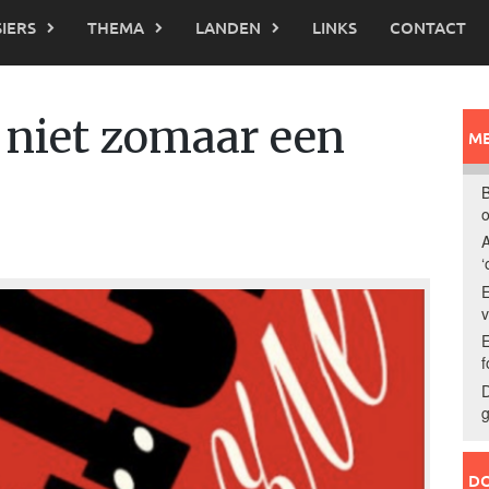
IERS
THEMA
LANDEN
LINKS
CONTACT
 niet zomaar een
ME
B
o
A
‘
E
E
f
D
g
DO