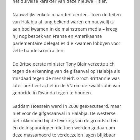
het duivelse karakter van deze nieuwe Hitler.
Nauwelijks enkele maanden eerder – toen de feiten
van Halabja al lang bekend waren en nauwelijks
aan bod kwamen in de mainstream media – kreeg
hij nog bezoek van Franse en Amerikaanse
parlementaire delegaties die kwamen lobbyen voor
vette handelscontracten.
De Britse eerste minister Tony Blair verzette zich
tegen de erkenning van de gifaanval op Halabja als
‘misdaad tegen de mensheid’. Groot-Brittannië was
later ook heel actief in de VN om de kwalificatie van
genocide in Rwanda tegen te houden.
Saddam Hoessein werd in 2006 geëxecuteerd, maar
niet voor de gifgasaanval in Halabja. De westerse
betrokkenheid bij de levering van de grondstoffen
én de inspanningen die toen werden gedaan om
deze massamoord te verdoezelen lagen blijkbaar