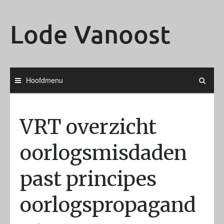
Ga
naar
Lode Vanoost
de
inhoud
Hoofdmenu
VRT overzicht
oorlogsmisdaden
past principes
oorlogspropagand