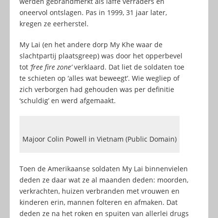
werden gebrandmerkt als laffe verraders en
oneervol ontslagen. Pas in 1999, 31 jaar later,
kregen ze eerherstel.
My Lai (en het andere dorp My Khe waar de
slachtpartij plaatsgreep) was door het opperbevel
tot
‘free fire zone’
verklaard. Dat liet de soldaten toe
te schieten op ‘alles wat beweegt’. Wie wegliep of
zich verborgen had gehouden was per definitie
‘schuldig’ en werd afgemaakt.
Majoor Colin Powell in Vietnam (Public Domain)
Toen de Amerikaanse soldaten My Lai binnenvielen
deden ze daar wat ze al maanden deden: moorden,
verkrachten, huizen verbranden met vrouwen en
kinderen erin, mannen folteren en afmaken. Dat
deden ze na het roken en spuiten van allerlei drugs