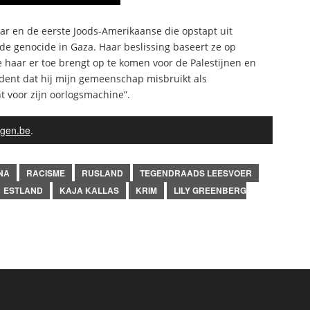
aar en de eerste Joods-Amerikaanse die opstapt uit
de genocide in Gaza. Haar beslissing baseert ze op
e haar er toe brengt op te komen voor de Palestijnen en
sident dat hij mijn gemeenschap misbruikt als
ht voor zijn oorlogsmachine”.
gen.be
.
NA
RACISME
RUSLAND
TEGENDRAADS LEESVOER
ESTLAND
KAJA KALLAS
KRIM
LILY GREENBERG