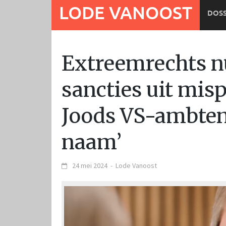
Ga
LODE VANOOST
DOSS
naar
de
inhoud
Extreemrechts nu
sancties uit mis
Joods VS-ambtena
naam’
24 mei 2024
-
Lode Vanoost