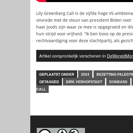
Lily Greenberg Call is de vijfde hoge VS-ambten
onvrede met de steun van president Biden voor 
haar Joods zijn waar ze mee is opgegroeid en di
hun strijd voor vrijheid. “Ik ben boos op de pre
rechtvaardiging voor deze slachtpartij, als gezic
Artikel oorspronkelijk verschenen in
DeWereldMor
GEPLAATST ONDER
2024
BEZETTING PALESTI
GETAGGED
DIRK VERHOFSTADT
DONBASS
CALL