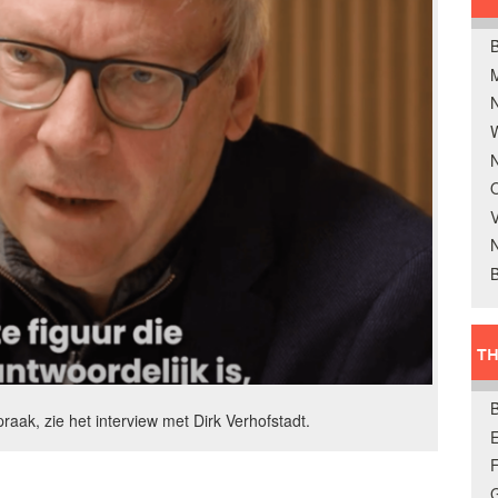
B
W
N
O
V
B
TH
praak, zie het interview met Dirk Verhofstadt.
E