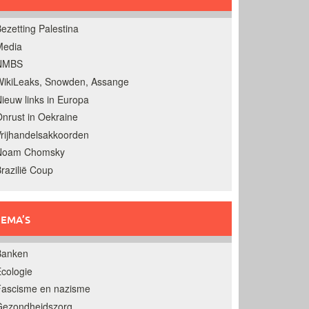
ezetting Palestina
Media
NMBS
ikiLeaks, Snowden, Assange
ieuw links in Europa
nrust in Oekraine
rijhandelsakkoorden
Noam Chomsky
razilië Coup
EMA’S
Banken
cologie
Fascisme en nazisme
Gezondheidszorg