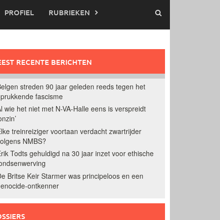
PROFIEL
RUBRIEKEN
EST RECENTE BERICHTEN
elgen streden 90 jaar geleden reeds tegen het
prukkende fascisme
l wie het niet met N-VA-Halle eens is verspreidt
onzin’
lke treinreiziger voortaan verdacht zwartrijder
volgens NMBS?
rik Todts gehuldigd na 30 jaar inzet voor ethische
ondsenwerving
e Britse Keir Starmer was principeloos en een
enocide-ontkenner
SSIERS