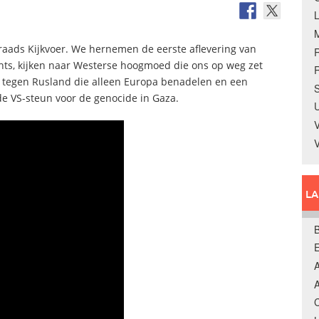
raads Kijkvoer. We hernemen de eerste aflevering van
chts, kijken naar Westerse hoogmoed die ons op weg zet
R
s tegen Rusland die alleen Europa benadelen en een
S
e VS-steun voor de genocide in Gaza.
U
V
L
B
A
A
C