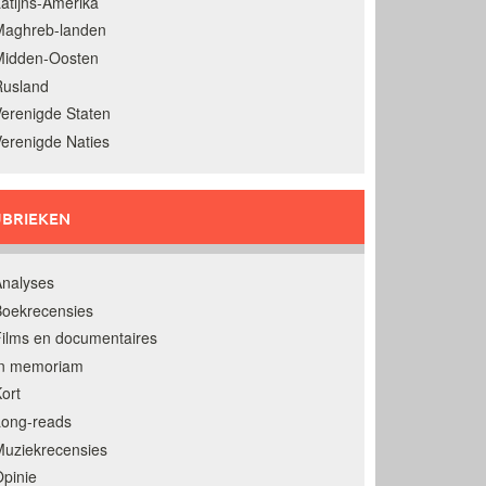
atijns-Amerika
Maghreb-landen
Midden-Oosten
Rusland
erenigde Staten
erenigde Naties
BRIEKEN
nalyses
oekrecensies
ilms en documentaires
In memoriam
ort
Long-reads
uziekrecensies
pinie