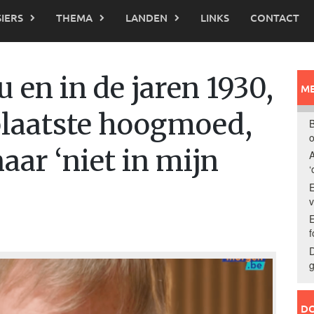
IERS
THEMA
LANDEN
LINKS
CONTACT
 en in de jaren 1930,
ME
plaatste hoogmoed,
B
o
ar ‘niet in mijn
A
‘
E
E
f
D
g
DO