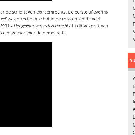
L
r de strijd tegen extreemrechts. De eerste aflevering
 wel
‘ was direct een schot in de roos en kende veel
1933 – Het gevaar van extreemrechts
‘ in dit gesprek van
V
s een gevaar voor de democratie.
V
RU
A
B
F
K
M
O