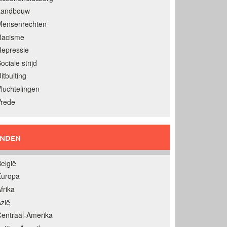
Landbouw
Mensenrechten
Racisme
epressie
ociale strijd
itbuiting
luchtelingen
Vrede
ANDEN
elgië
Europa
frika
zië
entraal-Amerika