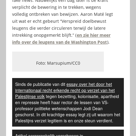
fake news. Nauwelijks een dag later is de krant
verplicht de bewering in te trekken, wegens
volledig ontbreken van bewijzen. Aaron Maté legt
uit wat er echt gebeurt “Verspreid doelbewust
leugens die verder circuleren terwijl de latere
intrekking onopgemerkt blijft.” (
en zie hier meer
info over de leugens van de Washington Post
).
Foto: Marsupium/CC0
Sinds de publicatie van dit
essay over het door het
internationaal recht erkende recht op verzet van het
Palestijnse volk
tegen bezetting, kolonisatie, apartheid
en repressie heeft haar rector de lessen van VS-
professor politieke wetenschappen Jodi Dean
geschorst. In dit krachtige essay legt zij uit waarom het
Palestijns verzet legitiem is en onze steun verdient.
Artikel oorspronkelijk verschenen in