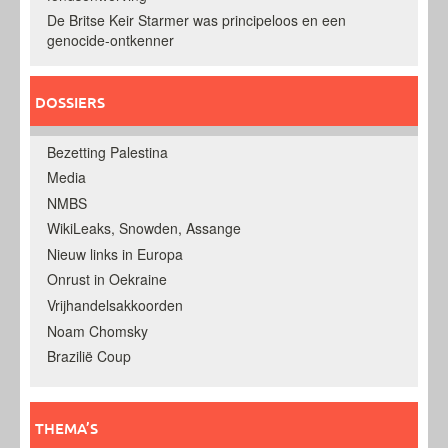
De Britse Keir Starmer was principeloos en een
genocide-ontkenner
DOSSIERS
Bezetting Palestina
Media
NMBS
WikiLeaks, Snowden, Assange
Nieuw links in Europa
Onrust in Oekraine
Vrijhandelsakkoorden
Noam Chomsky
Brazilië Coup
THEMA’S