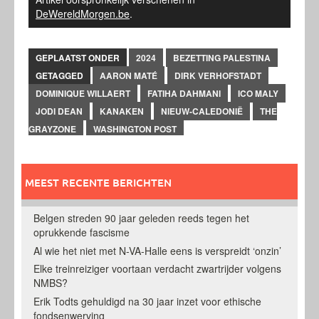
DeWereldMorgen.be
.
GEPLAATST ONDER
2024
BEZETTING PALESTINA
GETAGGED
AARON MATÉ
DIRK VERHOFSTADT
DOMINIQUE WILLAERT
FATIHA DAHMANI
ICO MALY
JODI DEAN
KANAKEN
NIEUW-CALEDONIË
THE
GRAYZONE
WASHINGTON POST
MEEST RECENTE BERICHTEN
Belgen streden 90 jaar geleden reeds tegen het
oprukkende fascisme
Al wie het niet met N-VA-Halle eens is verspreidt ‘onzin’
Elke treinreiziger voortaan verdacht zwartrijder volgens
NMBS?
Erik Todts gehuldigd na 30 jaar inzet voor ethische
fondsenwerving