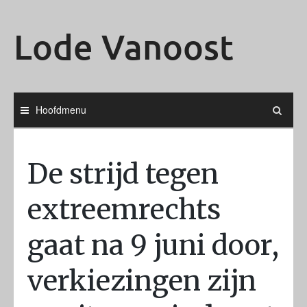
Ga
naar
Lode Vanoost
de
inhoud
Hoofdmenu
De strijd tegen
extreemrechts
gaat na 9 juni door,
verkiezingen zijn