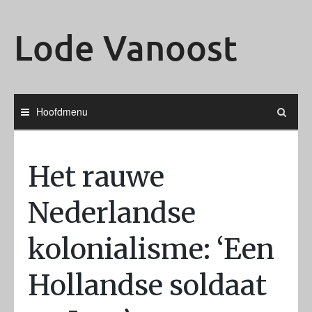
Ga
naar
Lode Vanoost
de
inhoud
Hoofdmenu
Het rauwe
Nederlandse
kolonialisme: ‘Een
Hollandse soldaat