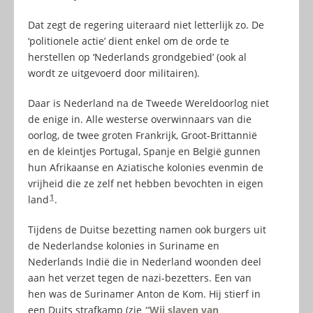
Dat zegt de regering uiteraard niet letterlijk zo. De
‘politionele actie’ dient enkel om de orde te
herstellen op ‘Nederlands grondgebied’ (ook al
wordt ze uitgevoerd door militairen).
Daar is Nederland na de Tweede Wereldoorlog niet
de enige in. Alle westerse overwinnaars van die
oorlog, de twee groten Frankrijk, Groot-Brittannië
en de kleintjes Portugal, Spanje en België gunnen
hun Afrikaanse en Aziatische kolonies evenmin de
vrijheid die ze zelf net hebben bevochten in eigen
1
land
.
Tijdens de Duitse bezetting namen ook burgers uit
de Nederlandse kolonies in Suriname en
Nederlands Indië die in Nederland woonden deel
aan het verzet tegen de nazi-bezetters. Een van
hen was de Surinamer Anton de Kom. Hij stierf in
een Duits strafkamp (zie
“Wij slaven van