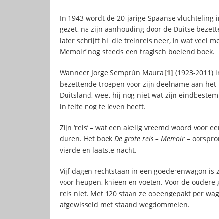
In 1943 wordt de 20-jarige Spaanse vluchteling 
gezet, na zijn aanhouding door de Duitse bezett
later schrijft hij die treinreis neer, in wat veel m
Memoir’ nog steeds een tragisch boeiend boek.
Wanneer Jorge Semprún Maura
[1]
(1923-2011) 
bezettende troepen voor zijn deelname aan het F
Duitsland, weet hij nog niet wat zijn eindbestem
in feite nog te leven heeft.
Zijn ‘reis’ – wat een akelig vreemd woord voor e
duren. Het boek
De grote reis – Memoir –
oorspron
vierde en laatste nacht.
Vijf dagen rechtstaan in een goederenwagon is zelf
voor heupen, knieën en voeten. Voor de oudere 
reis niet. Met 120 staan ze opeengepakt per wago
afgewisseld met staand wegdommelen.