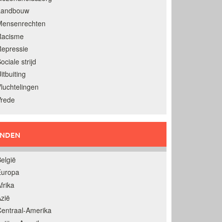
Landbouw
Mensenrechten
Racisme
epressie
ociale strijd
itbuiting
luchtelingen
Vrede
ANDEN
elgië
Europa
frika
zië
entraal-Amerika