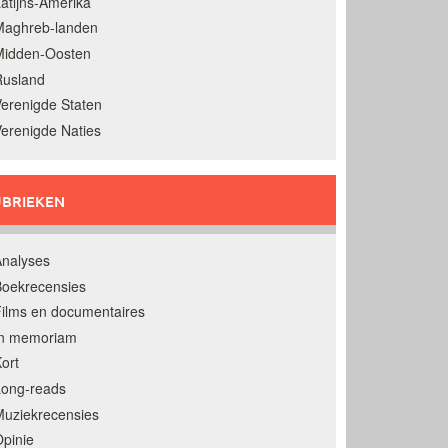
atijns-Amerika
Maghreb-landen
Midden-Oosten
Rusland
erenigde Staten
erenigde Naties
BRIEKEN
nalyses
oekrecensies
ilms en documentaires
In memoriam
ort
Long-reads
uziekrecensies
pinie