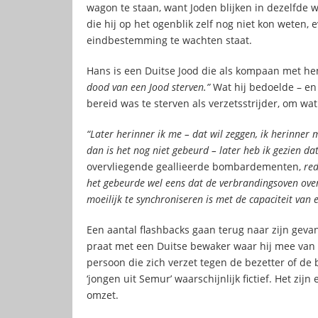
wagon te staan, want Joden blijken in dezelfde
die hij op het ogenblik zelf nog niet kon weten,
eindbestemming te wachten staat.
Hans is een Duitse Jood die als kompaan met hem
dood van een Jood sterven.”
Wat hij bedoelde – en
bereid was te sterven als verzetsstrijder, om wat
“Later herinner ik me – dat wil zeggen, ik herinner 
dan is het nog niet gebeurd – later heb ik gezien d
overvliegende geallieerde bombardementen,
red
het gebeurde wel eens dat de verbrandingsoven over
moeilijk te synchroniseren is met de capaciteit van
Een aantal flashbacks gaan terug naar zijn gevan
praat met een Duitse bewaker waar hij mee van ge
persoon die zich verzet tegen de bezetter of de b
‘jongen uit Semur’ waarschijnlijk fictief. Het zi
omzet.