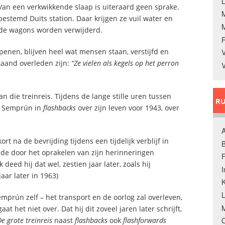
L
 Van een verkwikkende slaap is uiteraard geen sprake.
stemd Duits station. Daar krijgen ze vuil water en
t de wagons worden verwijderd.
nen, blijven heel wat mensen staan, verstijfd en
V
taand overleden zijn:
“Ze vielen als kegels op het perron
V
n die treinreis. Tijdens de lange stille uren tussen
RU
t Semprún in
flashbacks
over zijn leven voor 1943, over
A
rt na de bevrijding tijdens een tijdelijk verblijf in
B
sde door het oprakelen van zijn herinneringen
F
deed hij dat wel, zestien jaar later, zoals hij
aar later in 1963)
K
emprún zelf – het transport en de oorlog zal overleven,
M
t het niet over. Dat hij dit zoveel jaren later schrijft,
De grote treinreis
naast
flashbacks
ook
flashforwards
O