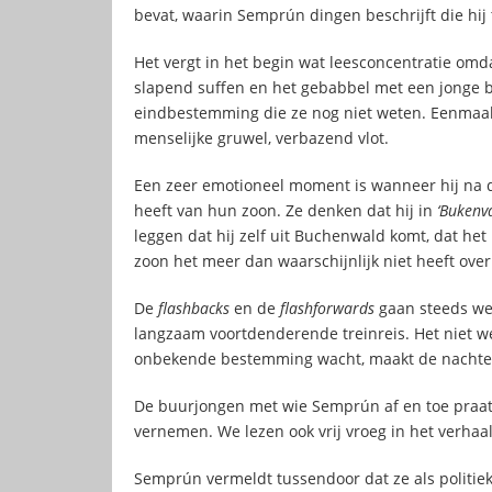
bevat, waarin Semprún dingen beschrijft die hij 
Het vergt in het begin wat leesconcentratie omd
slapend suffen en het gebabbel met een jonge b
eindbestemming die ze nog niet weten. Eenmaal je
menselijke gruwel, verbazend vlot.
Een zeer emotioneel moment is wanneer hij na de
heeft van hun zoon. Ze denken dat hij in
‘Bukenva
leggen dat hij zelf uit Buchenwald komt, dat het 
zoon het meer dan waarschijnlijk niet heeft over
De
flashbacks
en de
flashforwards
gaan steeds wee
langzaam voortdenderende treinreis. Het niet w
onbekende bestemming wacht, maakt de nachten
De buurjongen met wie Semprún af en toe praat i
vernemen. We lezen ook vrij vroeg in het verhaal 
Semprún vermeldt tussendoor dat ze als politie