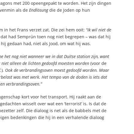
 wagons met 200 opeengepakt te worden. Het zijn dingen
 evenmin als de
Endlösung
die de Joden op hun
 in het Frans verzet zat. Die zei hem ooit:
“Ik wil niet de
 dat had Semprún toen nog niet begrepen – was dat hij
 hij gedaan had, niet als Jood, om wat hij was.
me het nog niet wanneer we in dat Duitse station zijn, want
at niet alleen de lichten gedoofd moesten worden
(voor de
.
)
. Ook de verbrandingsoven moest gedoofd worden. Maar
belast was met werk. Het tempo van de doden is iets dat
 een verbrandingsoven.”
genschap kort voor het transport. Hij raakt aan de
dachten wisselt over wat een ‘terrorist’ is. Is dat de
ezetter zelf. Die dialoog is net als de babbels met de
jn eigen bedenkingen die hij in een verhalende dialoog