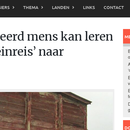
IERS
THEMA
LANDEN
LINKS
CONTACT
eerd mens kan leren
ME
einreis’ naar
B
o
A
‘
E
E
f
D
g
DO