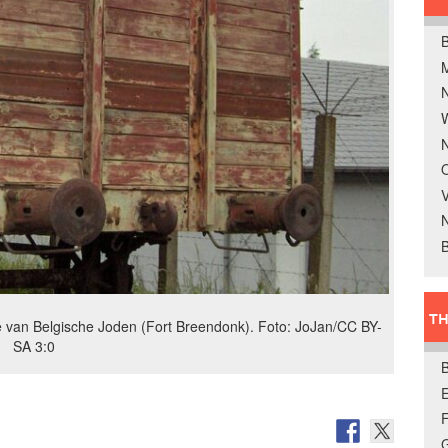
B
W
N
O
V
B
TH
e van Belgische Joden (Fort Breendonk). Foto: JoJan/CC BY-
SA 3:0
E