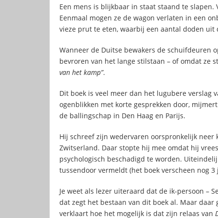
Een mens is blijkbaar in staat staand te slapen.
Eenmaal mogen ze de wagon verlaten in een onbe
vieze prut te eten, waarbij een aantal doden ui
Wanneer de Duitse bewakers de schuifdeuren ope
bevroren van het lange stilstaan – of omdat ze s
van het kamp”
.
Dit boek is veel meer dan het lugubere verslag va
ogenblikken met korte gesprekken door, mijmer
de ballingschap in Den Haag en Parijs.
Hij schreef zijn wedervaren oorspronkelijk neer ko
Zwitserland. Daar stopte hij mee omdat hij vree
psychologisch beschadigd te worden. Uiteindelijk 
tussendoor vermeldt (het boek verscheen nog 3 j
Je weet als lezer uiteraard dat de ik-persoon – S
dat zegt het bestaan van dit boek al. Maar daar gaa
verklaart hoe het mogelijk is dat zijn relaas van