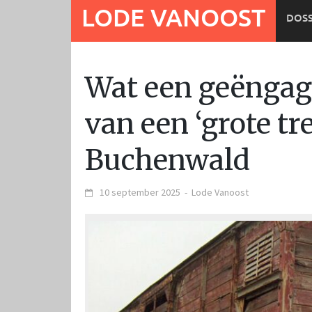
Ga
LODE VANOOST
DOSS
naar
de
inhoud
Wat een geëngag
van een ‘grote tr
Buchenwald
10 september 2025
-
Lode Vanoost