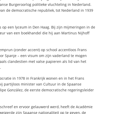
anse Burgeroorlog politieke vluchteling in Nederland.
van de democratische republiek, tot Nederland in 1939
 op een lyceum in Den Haag. Bij zijn mijmeringen in de
geur van een boekhandel die hij aan Martinus Nijhoff
Semprun (zonder accent) op school accentloos Frans
 voor Spanje – een visum om zijn vaderland te mogen
ls clandestien met valse papieren als lid van het
.
cratie in 1978 in Frankrijk wonen en in het Frans
ij partijloos minister van Cultuur in de Spaanse
lipe González, de eerste democratische regeringsleider
ns schreef en ervoor gelauwerd werd, heeft de Académie
weigerde zijn Spaanse nationaliteit op te geven, de