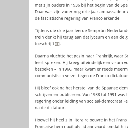
met zijn ouders in 1936 bij het begin van de Spa
Daar was zijn vader nog drie jaar ambassadeur 
de fascistische regering van Franco erkende.
Tijdens die drie jaar leerde Semprún Nederlands
trein denkt hij terug aan dat lyceum en aan de 
toeschrijft
[3]
.
Daarna vluchtte het gezin naar Frankrijk, waar 
leert spreken. Hij kreeg uiteindelijk een visum
bezoeken – in 1966, maar kwam er reeds meermaa
communistisch verzet tegen de Franco-dictatuur
Hij bleef ook na het herstel van de Spaanse demo
schrijven en publiceren. Van 1988 tot 1991 was h
regering onder leiding van sociaal-democraat Fe
na de dictatuur.
Hoewel hij heel zijn literaire oeuvre in het Fra
Française hem nooit als lid aanvaard, omdat hij 