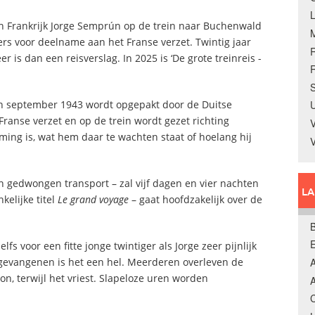
in Frankrijk Jorge Semprún op de trein naar Buchenwald
ers voor deelname aan het Franse verzet. Twintig jaar
eer is dan een reisverslag. In 2025 is ‘De grote treinreis -
R
S
in september 1943 wordt opgepakt door de Duitse
U
ranse verzet en op de trein wordt gezet richting
V
ming is, wat hem daar te wachten staat of hoelang hij
en gedwongen transport – zal vijf dagen en vier nachten
L
kelijke titel
Le grand voyage
– gaat hoofdzakelijk over de
B
s voor een fitte jonge twintiger als Jorge zeer pijnlijk
gevangenen is het een hel. Meerderen overleven de
A
n, terwijl het vriest. Slapeloze uren worden
A
C