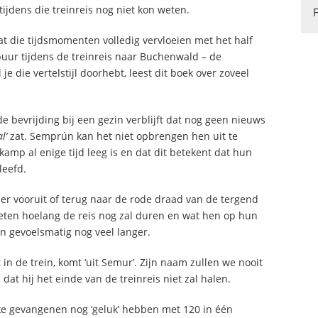
tijdens die treinreis nog niet kon weten.
at die tijdsmomenten volledig vervloeien met het half
uur tijdens de treinreis naar Buchenwald – de
 die vertelstijl doorhebt, leest dit boek over zoveel
 bevrijding bij een gezin verblijft dat nog geen nieuws
l’
zat. Semprún kan het niet opbrengen hen uit te
kamp al enige tijd leeg is en dat dit betekent dat hun
leefd.
r vooruit of terug naar de rode draad van de tergend
eten hoelang de reis nog zal duren en wat hen op hun
 gevoelsmatig nog veel langer.
n de trein, komt ‘uit Semur’. Zijn naam zullen we nooit
dat hij het einde van de treinreis niet zal halen.
ke gevangenen nog ‘geluk’ hebben met 120 in één