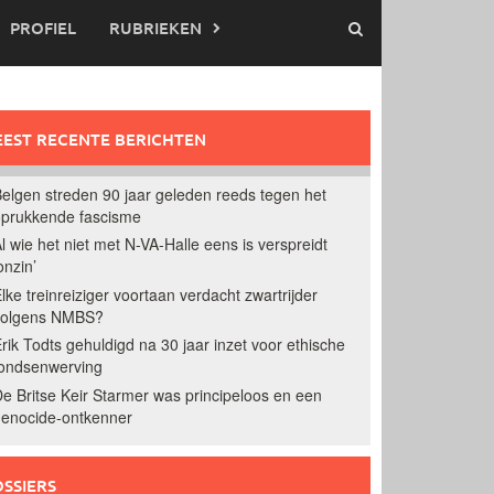
PROFIEL
RUBRIEKEN
EST RECENTE BERICHTEN
elgen streden 90 jaar geleden reeds tegen het
prukkende fascisme
l wie het niet met N-VA-Halle eens is verspreidt
onzin’
lke treinreiziger voortaan verdacht zwartrijder
volgens NMBS?
rik Todts gehuldigd na 30 jaar inzet voor ethische
ondsenwerving
e Britse Keir Starmer was principeloos en een
enocide-ontkenner
SSIERS