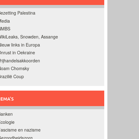
ezetting Palestina
Media
NMBS
ikiLeaks, Snowden, Assange
ieuw links in Europa
nrust in Oekraine
rijhandelsakkoorden
Noam Chomsky
razilië Coup
EMA’S
Banken
cologie
Fascisme en nazisme
Gezondheidszorg