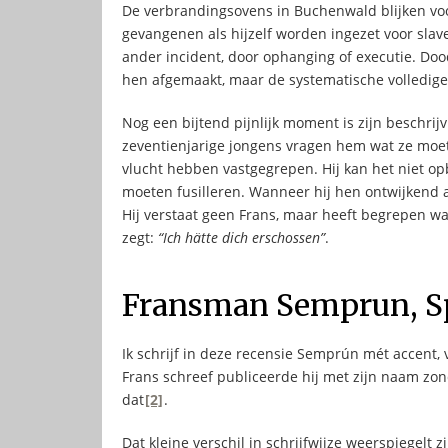
De verbrandingsovens in Buchenwald blijken voo
gevangenen als hijzelf worden ingezet voor slav
ander incident, door ophanging of executie. Dood
hen afgemaakt, maar de systematische volledige u
Nog een bijtend pijnlijk moment is zijn beschrij
zeventienjarige jongens vragen hem wat ze moet
vlucht hebben vastgegrepen. Hij kan het niet o
moeten fusilleren. Wanneer hij hen ontwijkend 
Hij verstaat geen Frans, maar heeft begrepen 
zegt:
“Ich hätte dich erschossen”
.
Fransman Semprun, S
Ik schrijf in deze recensie Semprún mét accent, 
Frans schreef publiceerde hij met zijn naam zon
dat
[2]
.
Dat kleine verschil in schrijfwijze weerspiegelt 