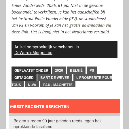
Emile Vandervelde, 2026, 61 pp. N
iet in de gewone
boekhandel te verkrijgen. Je kan het aanschaffen bij
het Instituut Emile Vandervelde (IEV), de studiedienst
van PS en Vooruit, of je kan het
gratis downloaden via
deze link
. Het is (nog) niet in het Nederlands vertaald.
Artikel oorspronkelijk verschenen in
DeWereldMorgen.be
.
GEPLAATST ONDER
2026
BELGIË
PS
GETAGGED
BART DE WEVER
L PROSPÉRITÉ POUR
TOUS
N-VA
PAUL MAGNETTE
MEEST RECENTE BERICHTEN
Belgen streden 90 jaar geleden reeds tegen het
oprukkende fascisme