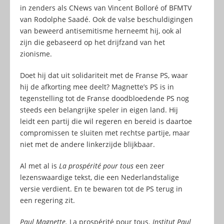
in zenders als CNews van Vincent Bolloré of BFMTV
van Rodolphe Saadé. Ook de valse beschuldigingen
van beweerd antisemitisme herneemt hij, ook al
zijn die gebaseerd op het drijfzand van het
zionisme.
Doet hij dat uit solidariteit met de Franse PS, waar
hij de afkorting mee deelt? Magnette’s PS is in
tegenstelling tot de Franse doodbloedende PS nog
steeds een belangrijke speler in eigen land. Hij
leidt een partij die wil regeren en bereid is daartoe
compromissen te sluiten met rechtse partije, maar
niet met de andere linkerzijde blijkbaar.
Al met al is
La prospérité pour tous
een
zeer
lezenswaardige tekst, die een Nederlandstalige
versie verdient. En te bewaren tot de PS terug in
een regering zit.
Paul Magnette.
La prospérité pour tous.
Institut Paul