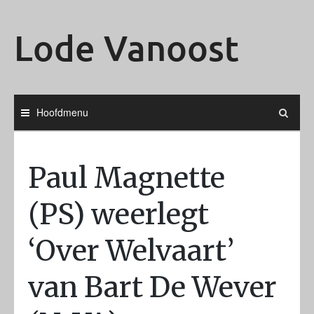
Ga
naar
Lode Vanoost
de
inhoud
Hoofdmenu
Paul Magnette
(PS) weerlegt
‘Over Welvaart’
van Bart De Wever