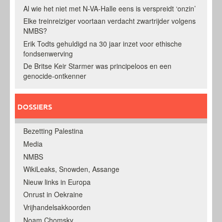
Al wie het niet met N-VA-Halle eens is verspreidt ‘onzin’
Elke treinreiziger voortaan verdacht zwartrijder volgens
NMBS?
Erik Todts gehuldigd na 30 jaar inzet voor ethische
fondsenwerving
De Britse Keir Starmer was principeloos en een
genocide-ontkenner
DOSSIERS
Bezetting Palestina
Media
NMBS
WikiLeaks, Snowden, Assange
Nieuw links in Europa
Onrust in Oekraine
Vrijhandelsakkoorden
Noam Chomsky