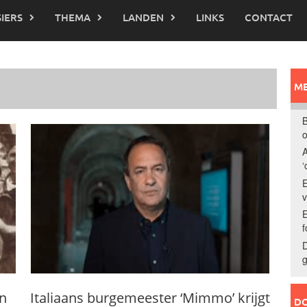
IERS
THEMA
LANDEN
LINKS
CONTACT
ME
B
o
A
‘
E
E
f
D
g
en
Italiaans burgemeester ‘Mimmo’ krijgt
DO