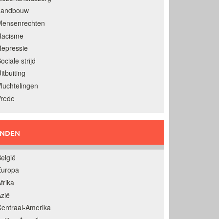
Landbouw
Mensenrechten
Racisme
epressie
ociale strijd
itbuiting
luchtelingen
Vrede
ANDEN
elgië
Europa
frika
zië
entraal-Amerika