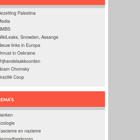
ezetting Palestina
Media
NMBS
ikiLeaks, Snowden, Assange
ieuw links in Europa
nrust in Oekraine
rijhandelsakkoorden
Noam Chomsky
razilië Coup
EMA’S
Banken
cologie
Fascisme en nazisme
Gezondheidszorg