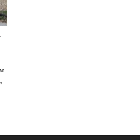
r
dan
en