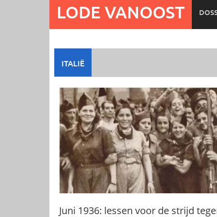
Ga
LODE VANOOST
DOSS
naar
de
inhoud
ITALIË
Juni 1936: lessen voor de strijd teg