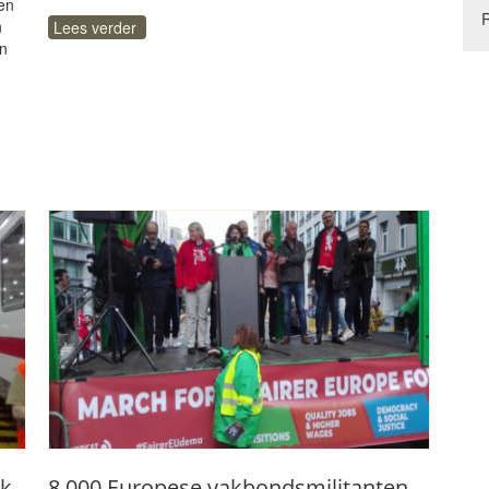
en
n
Lees verder
in
k,
8.000 Europese vakbondsmilitanten