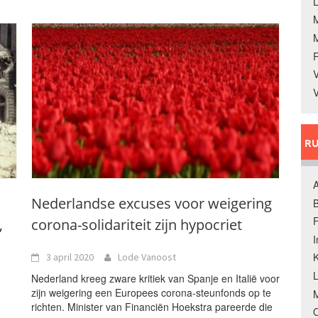
L
V
V
RU
A
Nederlandse excuses voor weigering
B
F
,
corona-solidariteit zijn hypocriet
K
3 april 2020
Lode Vanoost
Nederland kreeg zware kritiek van Spanje en Italië voor
zijn weigering een Europees corona-steunfonds op te
M
richten. Minister van Financiën Hoekstra pareerde die
O