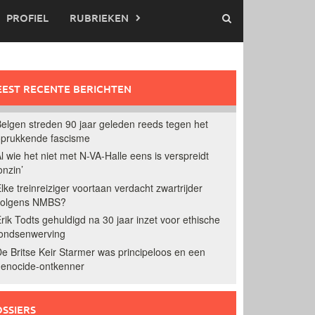
PROFIEL
RUBRIEKEN
EST RECENTE BERICHTEN
elgen streden 90 jaar geleden reeds tegen het
prukkende fascisme
l wie het niet met N-VA-Halle eens is verspreidt
onzin’
lke treinreiziger voortaan verdacht zwartrijder
volgens NMBS?
rik Todts gehuldigd na 30 jaar inzet voor ethische
ondsenwerving
e Britse Keir Starmer was principeloos en een
enocide-ontkenner
SSIERS