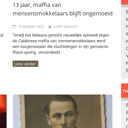
13 jaar, maffia van
B
mensensmokkelaars blijft ongemoeid
4 oktober 2021
Lode Vanoost
W
al
Terwijl het Italiaans gerecht nauwelijks optreedt tegen
de Calabrese maffia van mensensmokkelaars werd
N
een burgemeester die vluchtelingen in zijn gemeente
O
Riace opving, veroordeeld
V
Lees verder
B
TH
E