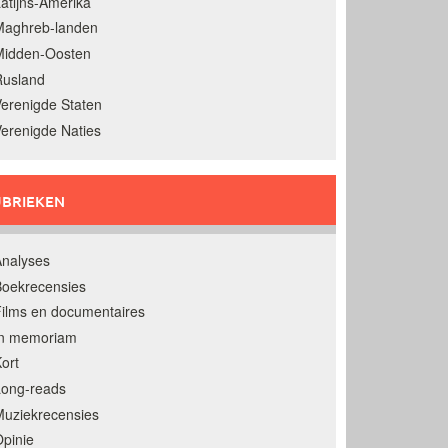
atijns-Amerika
Maghreb-landen
Midden-Oosten
Rusland
erenigde Staten
erenigde Naties
BRIEKEN
nalyses
oekrecensies
ilms en documentaires
In memoriam
ort
Long-reads
uziekrecensies
pinie