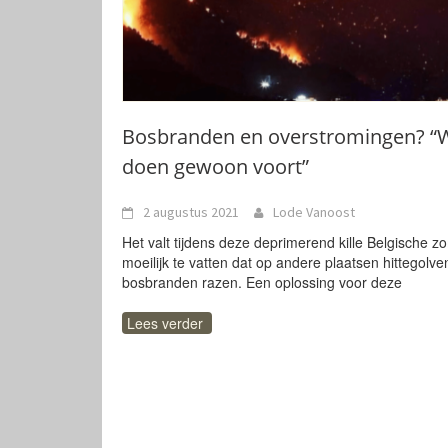
Bosbranden en overstromingen? “W
doen gewoon voort”
2 augustus 2021
Lode Vanoost
Het valt tijdens deze deprimerend kille Belgische z
moeilijk te vatten dat op andere plaatsen hittegolve
bosbranden razen. Een oplossing voor deze
Lees verder