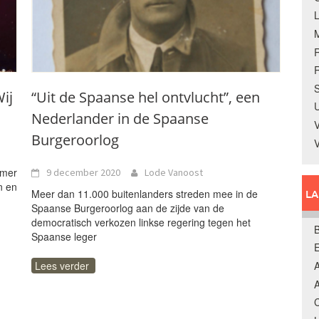
R
S
ij
“Uit de Spaanse hel ontvlucht”, een
U
Nederlander in de Spaanse
V
Burgeroorlog
omer
9 december 2020
Lode Vanoost
n en
Meer dan 11.000 buitenlanders streden mee in de
L
Spaanse Burgeroorlog aan de zijde van de
democratisch verkozen linkse regering tegen het
B
Spaanse leger
Lees verder
A
A
C